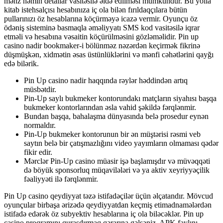
məhz həmin detallar vasitəsilə əldə edilməsi mümkündür. Bu yolla
kitab istehsalçısı hesabınıza iç ola bilən fırıldaqçılara bütün
pullarınızı öz hesablarına köçürməyə icazə vermir. Oyunçu öz
ödəniş sisteminə basmaqla əməliyyatı SMS kod vasitəsilə iqrar
etməli və hesabına vəsaitin köçürülməsini gözləməlidir. Pin up
casino nadir bookmaker-i bölünməz nəzərdən keçirmək fikrinə
düşmüşkən, xidmətin əsas üstünlüklərini və mənfi cəhətlərini qayğı
edə bilərik.
Pin Up casino nadir haqqında rəylər həddindən artıq
müsbətdir.
Pin-Up saylı bukmeker kontorundakı matçların siyahısı başqa
bukmeker kontorlarından əsla vahid şəkildə fərqlənmir.
Bundan başqa, bahalaşma dünyasında belə prosedur eynən
normaldır.
Pin-Up bukmeker kontorunun bir ən müştərisi rəsmi veb
saytın belə bir çatışmazlığını video yayımların olmaması qədər
fikir edir.
Mərclər Pin-Up casino müasir işə başlamışdır və müvəqqəti
də böyük sponsorluq müqavilələri və ya aktiv xeyriyyəçilik
fəaliyyəti ilə fərqlənmir.
Pin Up casino qeydiyyat təzə istifadəçilər üçün əlçatandır. Mövcud
oyunçular birbaşa ərizədə qeydiyyatdan keçmiş etimadnamələrdən
istifadə edərək öz subyektiv hesablarına iç ola biləcəklər. Pin up
casino proqramını quraşdırmaq qərarına gəlsəniz, APK faylını