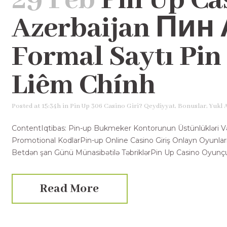
29 Feb
Pin Up Ca
Azerbaijan Пин
Formal Saytı Pin
Liêm Chính
Posted at 15:34h
in
Pin Up 306 Casino Giri? Qeydiyyat, Bonuslar, Yukl 
ContentIqtibas: Pin-up Bukmeker Kontorunun Üstünlükləri Və 
Promotional KodlarPin-up Online Casino Giriş Onlayn Oyunları
Betdən şan Günü Münasibətilə TəbriklərPin Up Casino Oyunçul
Read More