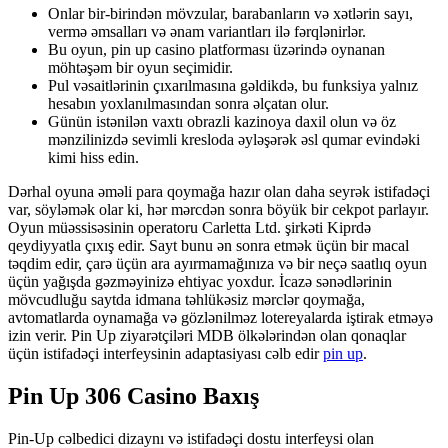
Onlar bir-birindən mövzular, barabanların və xətlərin sayı,
vermə əmsalları və ənam variantları ilə fərqlənirlər.
Bu oyun, pin up casino platforması üzərində oynanan
möhtəşəm bir oyun seçimidir.
Pul vəsaitlərinin çıxarılmasına gəldikdə, bu funksiya yalnız
hesabın yoxlanılmasından sonra əlçatan olur.
Günün istənilən vaxtı obrazli kazinoya daxil olun və öz
mənzilinizdə sevimli kresloda əyləşərək əsl qumar evindəki
kimi hiss edin.
Dərhal oyuna əməli para qoymağa hazır olan daha seyrək istifadəçi
var, söyləmək olar ki, hər mərcdən sonra böyük bir cekpot parlayır.
Oyun müəssisəsinin operatoru Carletta Ltd. şirkəti Kiprdə
qeydiyyatla çıxış edir. Sayt bunu ən sonra etmək üçün bir macal
təqdim edir, çarə üçün ara ayırmamağınıza və bir neçə saatlıq oyun
üçün yağışda gəzməyinizə ehtiyac yoxdur. İcazə sənədlərinin
mövcudluğu saytda idmana təhlükəsiz mərclər qoymağa,
avtomatlarda oynamağa və gözlənilməz lotereyalarda iştirak etməyə
izin verir. Pin Up ziyarətçiləri MDB ölkələrindən olan qonaqlar
üçün istifadəçi interfeysinin adaptasiyası cəlb edir
pin up
.
Pin Up 306 Casino Baxış
Pin-Up cəlbedici dizaynı və istifadəçi dostu interfeysi olan