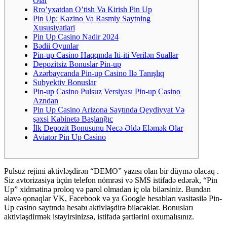
Olar
Rro’yxatdan O’tish Va Kirish Pin Up
Pin Up: Kazino Va Rasmiy Saytning
Xususiyatlari
Pin Up Casino Nadir 2024
Bədii Oyunlar
Pin-up Casino Haqqında Iti-iti Verilən Suallar
Depozitsiz Bonuslar Pin-up
Azərbaycanda Pin-up Casino Ilə Tanışlıq
Subyektiv Bonuslar
Pin-up Casino Pulsuz Versiyası Pin-up Casino
Azndan
Pin Up Casino Arizona Saytında Qeydiyyat Və
şəxsi Kabinetə Başlanğıc
İlk Depozit Bonusunu Necə Əldə Eləmək Olar
Aviator Pin Up Casino
Pulsuz rejimi aktivləşdirən “DEMO” yazısı olan bir düymə olacaq .
Siz avtorizasiya üçün telefon nömrəsi və SMS istifadə edərək, “Pin
Up” xidmətinə proloq və parol olmadan iç ola bilərsiniz. Bundan
əlavə qonaqlar VK, Facebook və ya Google hesabları vasitəsilə Pin-
Up casino saytında hesabı aktivləşdirə biləcəklər. Bonusları
aktivləşdirmək istəyirsinizsə, istifadə şərtlərini oxumalısınız.