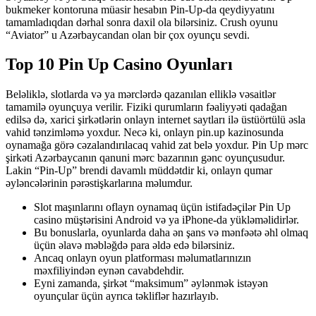
bukmeker kontoruna müasir hesabın Pin-Up-da qeydiyyatını
tamamladıqdan dərhal sonra daxil ola bilərsiniz. Crush oyunu
“Aviator” u Azərbaycandan olan bir çox oyunçu sevdi.
Top 10 Pin Up Casino Oyunları
Beləliklə, slotlarda və ya mərclərdə qazanılan elliklə vəsaitlər
tamamilə oyunçuya verilir. Fiziki qurumların fəaliyyəti qadağan
edilsə də, xarici şirkətlərin onlayn internet saytları ilə üstüörtülü əsla
vahid tənzimləmə yoxdur. Necə ki, onlayn pin.up kazinosunda
oynamağa görə cəzalandırılacaq vahid zat belə yoxdur. Pin Up mərc
şirkəti Azərbaycanın qanuni mərc bazarının gənc oyunçusudur.
Lakin “Pin-Up” brendi davamlı müddətdir ki, onlayn qumar
əyləncələrinin pərəstişkarlarına məlumdur.
Slot maşınlarını oflayn oynamaq üçün istifadəçilər Pin Up
casino müştərisini Android və ya iPhone-da yükləməlidirlər.
Bu bonuslarla, oyunlarda daha ən şans və mənfəətə əhl olmaq
üçün əlavə məbləğdə para əldə edə bilərsiniz.
Ancaq onlayn oyun platforması məlumatlarınızın
məxfiliyindən eynən cavabdehdir.
Eyni zamanda, şirkət “maksimum” əylənmək istəyən
oyunçular üçün ayrıca təkliflər hazırlayıb.