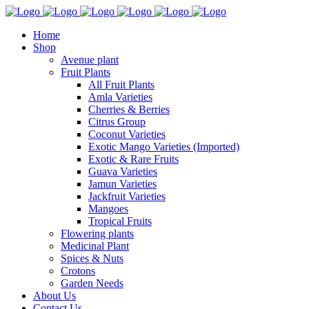
Home
Shop
Avenue plant
Fruit Plants
All Fruit Plants
Amla Varieties
Cherries & Berries
Citrus Group
Coconut Varieties
Exotic Mango Varieties (Imported)
Exotic & Rare Fruits
Guava Varieties
Jamun Varieties
Jackfruit Varieties
Mangoes
Tropical Fruits
Flowering plants
Medicinal Plant
Spices & Nuts
Crotons
Garden Needs
About Us
Contact Us