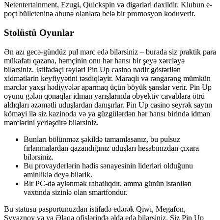
Netentertainment, Ezugi, Quickspin və digərləri daxildir. Klubun e-
poçt bülleteninə abunə olanlara belə bir promosyon koduverir.
Stolüstü Oyunlar
Ən azı gecə-gündüz pul mərc edə bilərsiniz – burada siz praktik para
mükafatı qazana, həmçinin onu hər hansı bir şeyə xərcləyə
bilərsiniz. İstifadəçi rəyləri Pin Up casino nadir göstərilən
xidmətlərin keyfiyyətini təsdiqləyir. Maraqlı və rəngarəng mümkün
mərclər yaxşı hədiyyələr aparmaq üçün böyük şanslar verir. Pin Up
oyunu gələn qonaqlar idman yarışlarında obyektiv cavablara ötrü
aldıqları əzəmətli uduşlardan danışırlar. Pin Up casino seyrək saytın
köməyi ilə siz kazinoda və ya güzgülərdən hər hansı birində idman
mərclərini yerləşdirə bilərsiniz.
Bunları bölünməz şəkildə tamamlasanız, bu pulsuz
fırlanmalardan qazandığınız uduşları hesabınızdan çıxara
bilərsiniz.
Bu provayderlərin hədis sənayesinin liderləri olduğunu
əminliklə deyə bilərik.
Bir PC-də əylənmək rahatlıqdır, amma günün istənilən
vaxtında sizinlə olan smartfondur.
Bu statusu pasportunuzdan istifadə edərək Qiwi, Megafon,
Svyaznoy və ya Əlaqə ofislərində əldə edə bilərsiniz. Siz Pin Up