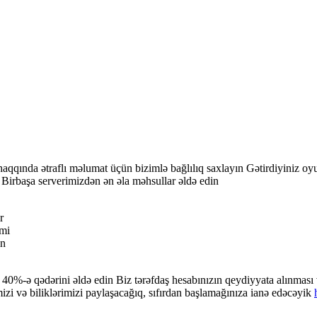
el haqqında ətraflı məlumat üçün bizimlə bağlılıq saxlayın Gətirdiyiniz
 Birbaşa serverimizdən ən əla məhsullar əldə edin
r
zmi
in
n 40%-ə qədərini əldə edin Biz tərəfdaş hesabınızın qeydiyyata alınma
izi və biliklərimizi paylaşacağıq, sıfırdan başlamağınıza ianə edəcəyik