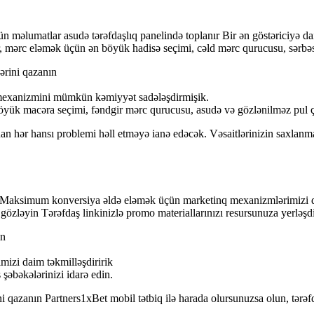
ütün məlumatlar asudə tərəfdaşlıq panelində toplanır Bir ən göstəriciyə
, mərc eləmək üçün ən böyük hadisə seçimi, cəld mərc qurucusu, sərbəst
ərini qazanın
i mexanizmini mümkün kəmiyyət sadələşdirmişik.
öyük macəra seçimi, fəndgir mərc qurucusu, asudə və gözlənilməz pul ç
anan hər hansı problemi həll etməyə ianə edəcək. Vəsaitlərinizin sax
 Maksimum konversiya əldə eləmək üçün marketinq mexanizmlərimizi dai
gözləyin Tərəfdaş linkinizlə promo materiallarınızı resursunuza yerləşd
in
izi daim təkmilləşdiririk
 şəbəkələrinizi idarə edin.
qazanın Partners1xBet mobil tətbiq ilə harada olursunuzsa olun, tərəfda