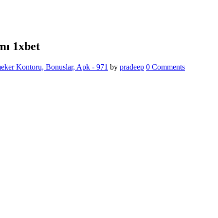
mı 1xbet
eker Kontoru, Bonuslar, Apk - 971
by
pradeep
0 Comments