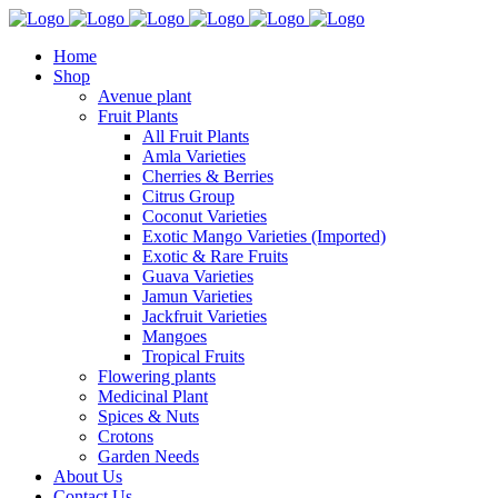
Home
Shop
Avenue plant
Fruit Plants
All Fruit Plants
Amla Varieties
Cherries & Berries
Citrus Group
Coconut Varieties
Exotic Mango Varieties (Imported)
Exotic & Rare Fruits
Guava Varieties
Jamun Varieties
Jackfruit Varieties
Mangoes
Tropical Fruits
Flowering plants
Medicinal Plant
Spices & Nuts
Crotons
Garden Needs
About Us
Contact Us