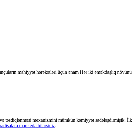
 oyunçuların mahiyyət hərəkətləri üçün ənam Hər iki əməkdaşlıq növünü
sı və təsdiqlənməsi mexanizmini mümkün kəmiyyət sadələşdirmişik. İlk
hadisələrə mərc edə bilərsiniz
.