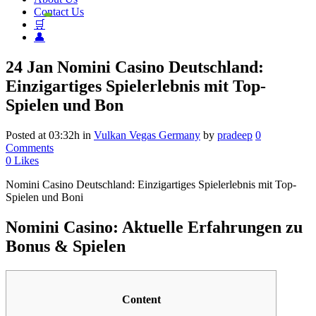
Contact Us
🛒
👤
24 Jan
Nomini Casino Deutschland:
Einzigartiges Spielerlebnis mit Top-
Spielen und Bon
Posted at 03:32h
in
Vulkan Vegas Germany
by
pradeep
0
Comments
0
Likes
Nomini Casino Deutschland: Einzigartiges Spielerlebnis mit Top-
Spielen und Boni
Nomini Casino: Aktuelle Erfahrungen zu
Bonus & Spielen
Content