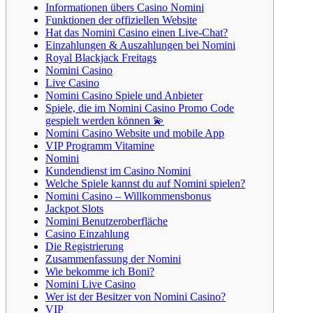
Informationen übers Casino Nomini
Funktionen der offiziellen Website
Hat das Nomini Casino einen Live-Chat?
Einzahlungen & Auszahlungen bei Nomini
Royal Blackjack Freitags
Nomini Casino
Live Casino
Nomini Casino Spiele und Anbieter
Spiele, die im Nomini Casino Promo Code
gespielt werden können 💫
Nomini Casino Website und mobile App
VIP Programm Vitamine
Nomini
Kundendienst im Casino Nomini
Welche Spiele kannst du auf Nomini spielen?
Nomini Casino – Willkommensbonus
Jackpot Slots
Nomini Benutzeroberfläche
Casino Einzahlung
Die Registrierung
Zusammenfassung der Nomini
Wie bekomme ich Boni?
Nomini Live Casino
Wer ist der Besitzer von Nomini Casino?
VIP