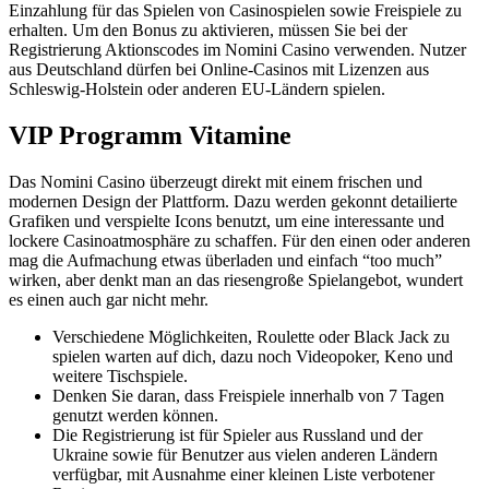
Einzahlung für das Spielen von Casinospielen sowie Freispiele zu
erhalten. Um den Bonus zu aktivieren, müssen Sie bei der
Registrierung Aktionscodes im Nomini Casino verwenden. Nutzer
aus Deutschland dürfen bei Online-Casinos mit Lizenzen aus
Schleswig-Holstein oder anderen EU-Ländern spielen.
VIP Programm Vitamine
Das Nomini Casino überzeugt direkt mit einem frischen und
modernen Design der Plattform. Dazu werden gekonnt detailierte
Grafiken und verspielte Icons benutzt, um eine interessante und
lockere Casinoatmosphäre zu schaffen. Für den einen oder anderen
mag die Aufmachung etwas überladen und einfach “too much”
wirken, aber denkt man an das riesengroße Spielangebot, wundert
es einen auch gar nicht mehr.
Verschiedene Möglichkeiten, Roulette oder Black Jack zu
spielen warten auf dich, dazu noch Videopoker, Keno und
weitere Tischspiele.
Denken Sie daran, dass Freispiele innerhalb von 7 Tagen
genutzt werden können.
Die Registrierung ist für Spieler aus Russland und der
Ukraine sowie für Benutzer aus vielen anderen Ländern
verfügbar, mit Ausnahme einer kleinen Liste verbotener