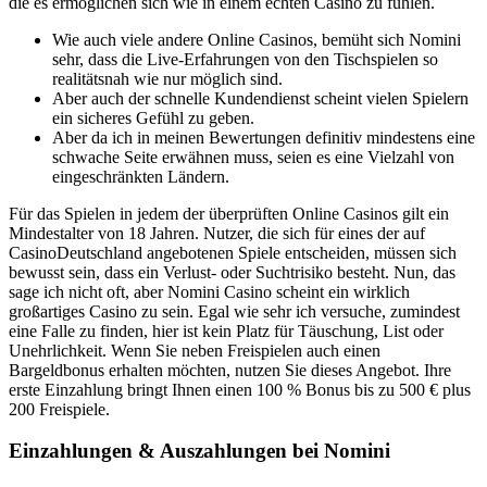
die es ermöglichen sich wie in einem echten Casino zu fühlen.
Wie auch viele andere Online Casinos, bemüht sich Nomini
sehr, dass die Live-Erfahrungen von den Tischspielen so
realitätsnah wie nur möglich sind.
Aber auch der schnelle Kundendienst scheint vielen Spielern
ein sicheres Gefühl zu geben.
Aber da ich in meinen Bewertungen definitiv mindestens eine
schwache Seite erwähnen muss, seien es eine Vielzahl von
eingeschränkten Ländern.
Für das Spielen in jedem der überprüften Online Casinos gilt ein
Mindestalter von 18 Jahren. Nutzer, die sich für eines der auf
CasinoDeutschland angebotenen Spiele entscheiden, müssen sich
bewusst sein, dass ein Verlust- oder Suchtrisiko besteht. Nun, das
sage ich nicht oft, aber Nomini Casino scheint ein wirklich
großartiges Casino zu sein. Egal wie sehr ich versuche, zumindest
eine Falle zu finden, hier ist kein Platz für Täuschung, List oder
Unehrlichkeit. Wenn Sie neben Freispielen auch einen
Bargeldbonus erhalten möchten, nutzen Sie dieses Angebot. Ihre
erste Einzahlung bringt Ihnen einen 100 % Bonus bis zu 500 € plus
200 Freispiele.
Einzahlungen & Auszahlungen bei Nomini