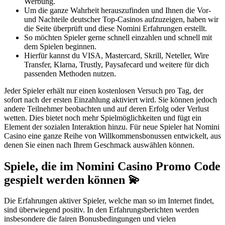
Werbung.
Um die ganze Wahrheit herauszufinden und Ihnen die Vor-
und Nachteile deutscher Top-Casinos aufzuzeigen, haben wir
die Seite überprüft und diese Nomini Erfahrungen erstellt.
So möchten Spieler gerne schnell einzahlen und schnell mit
dem Spielen beginnen.
Hierfür kannst du VISA, Mastercard, Skrill, Neteller, Wire
Transfer, Klarna, Trustly, Paysafecard und weitere für dich
passenden Methoden nutzen.
Jeder Spieler erhält nur einen kostenlosen Versuch pro Tag, der
sofort nach der ersten Einzahlung aktiviert wird. Sie können jedoch
andere Teilnehmer beobachten und auf deren Erfolg oder Verlust
wetten. Dies bietet noch mehr Spielmöglichkeiten und fügt ein
Element der sozialen Interaktion hinzu. Für neue Spieler hat Nomini
Casino eine ganze Reihe von Willkommensbonussen entwickelt, aus
denen Sie einen nach Ihrem Geschmack auswählen können.
Spiele, die im Nomini Casino Promo Code
gespielt werden können 💫
Die Erfahrungen aktiver Spieler, welche man so im Internet findet,
sind überwiegend positiv. In den Erfahrungsberichten werden
insbesondere die fairen Bonusbedingungen und vielen