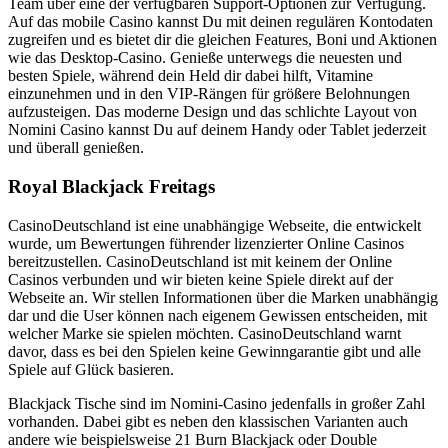
Team über eine der verfügbaren Support-Optionen zur Verfügung.
Auf das mobile Casino kannst Du mit deinen regulären Kontodaten
zugreifen und es bietet dir die gleichen Features, Boni und Aktionen
wie das Desktop-Casino. Genieße unterwegs die neuesten und
besten Spiele, während dein Held dir dabei hilft, Vitamine
einzunehmen und in den VIP-Rängen für größere Belohnungen
aufzusteigen. Das moderne Design und das schlichte Layout von
Nomini Casino kannst Du auf deinem Handy oder Tablet jederzeit
und überall genießen.
Royal Blackjack Freitags
CasinoDeutschland ist eine unabhängige Webseite, die entwickelt
wurde, um Bewertungen führender lizenzierter Online Casinos
bereitzustellen. CasinoDeutschland ist mit keinem der Online
Casinos verbunden und wir bieten keine Spiele direkt auf der
Webseite an. Wir stellen Informationen über die Marken unabhängig
dar und die User können nach eigenem Gewissen entscheiden, mit
welcher Marke sie spielen möchten. CasinoDeutschland warnt
davor, dass es bei den Spielen keine Gewinngarantie gibt und alle
Spiele auf Glück basieren.
Blackjack Tische sind im Nomini-Casino jedenfalls in großer Zahl
vorhanden. Dabei gibt es neben den klassischen Varianten auch
andere wie beispielsweise 21 Burn Blackjack oder Double