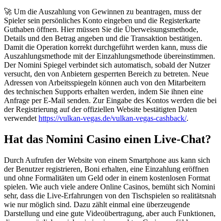
🚀 Um die Auszahlung von Gewinnen zu beantragen, muss der
Spieler sein persönliches Konto eingeben und die Registerkarte
Guthaben öffnen. Hier müssen Sie die Überweisungsmethode,
Details und den Betrag angeben und die Transaktion bestätigen.
Damit die Operation korrekt durchgeführt werden kann, muss die
Auszahlungsmethode mit der Einzahlungsmethode übereinstimmen.
Der Nomini Spiegel verbindet sich automatisch, sobald der Nutzer
versucht, den von Anbietern gesperrten Bereich zu betreten. Neue
Adressen von Arbeitsspiegeln können auch von den Mitarbeitern
des technischen Supports erhalten werden, indem Sie ihnen eine
Anfrage per E-Mail senden. Zur Eingabe des Kontos werden die bei
der Registrierung auf der offiziellen Website bestätigten Daten
verwendet
https://vulkan-vegas.de/vulkan-vegas-cashback/
.
Hat das Nomini Casino einen Live-Chat?
Durch Aufrufen der Website von einem Smartphone aus kann sich
der Benutzer registrieren, Boni erhalten, eine Einzahlung eröffnen
und ohne Formalitäten um Geld oder in einem kostenlosen Format
spielen. Wie auch viele andere Online Casinos, bemüht sich Nomini
sehr, dass die Live-Erfahrungen von den Tischspielen so realitätsnah
wie nur möglich sind. Dazu zählt einmal eine überzeugende
Darstellung und eine gute Videoübertragung, aber auch Funktionen,