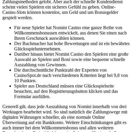
Zahlungsmethoden gelobt. Aber auch der schnelle Kundendienst
scheint vielen Spielern ein sicheres Gefühl zu geben. Online-
Casino-Slots können kostenlos, um Geld und um Bonusgelder
gespielt werden.
Für neue Spieler hat Nomini Casino eine ganze Reihe von
Willkommensbonussen entwickelt, aus denen Sie einen nach
Ihrem Geschmack auswählen können.
Der Buchmacher hat hohe Bewertungen und ist ein bewährtes
Glücksspielunternehmen.
Darüber hinaus bietet Nomini Casino den Spielern eine große
Auswahl an Spielen und Boni sowie eine bequeme schnelle
Auszahlung von Gewinnen.
Die durchschnittliche Punktzahl der Experten von
CasinoSpot.de nach verschiedenen Kriterien liegt bei 9,8 von
10 Punkten.
Spieler aus Deutschland müssen eine Glücksspielseite
besuchen, auf den Registrierungsbutton klicken und das
Formular ausfüllen.
Generell gilt, dass jede Auszahlung von Nomini innerhalb von drei
Werktagen bearbeitet wird. So sind natürlich die Zahlungswege mit
digitalen Währungen schneller, als eine normale Online
Überweisung auf ein Bankkonto. Weitere Einschränkungen gibt es
auch immer bei dem Willkommensbonus und allen weiteren