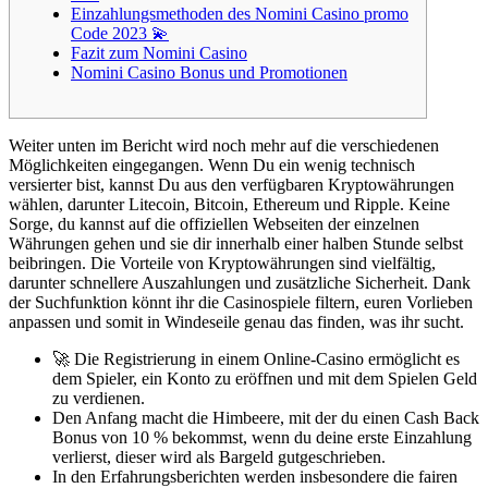
Einzahlungsmethoden des Nomini Casino promo
Code 2023 💫
Fazit zum Nomini Casino
Nomini Casino Bonus und Promotionen
Weiter unten im Bericht wird noch mehr auf die verschiedenen
Möglichkeiten eingegangen. Wenn Du ein wenig technisch
versierter bist, kannst Du aus den verfügbaren Kryptowährungen
wählen, darunter Litecoin, Bitcoin, Ethereum und Ripple. Keine
Sorge, du kannst auf die offiziellen Webseiten der einzelnen
Währungen gehen und sie dir innerhalb einer halben Stunde selbst
beibringen. Die Vorteile von Kryptowährungen sind vielfältig,
darunter schnellere Auszahlungen und zusätzliche Sicherheit. Dank
der Suchfunktion könnt ihr die Casinospiele filtern, euren Vorlieben
anpassen und somit in Windeseile genau das finden, was ihr sucht.
🚀 Die Registrierung in einem Online-Casino ermöglicht es
dem Spieler, ein Konto zu eröffnen und mit dem Spielen Geld
zu verdienen.
Den Anfang macht die Himbeere, mit der du einen Cash Back
Bonus von 10 % bekommst, wenn du deine erste Einzahlung
verlierst, dieser wird als Bargeld gutgeschrieben.
In den Erfahrungsberichten werden insbesondere die fairen