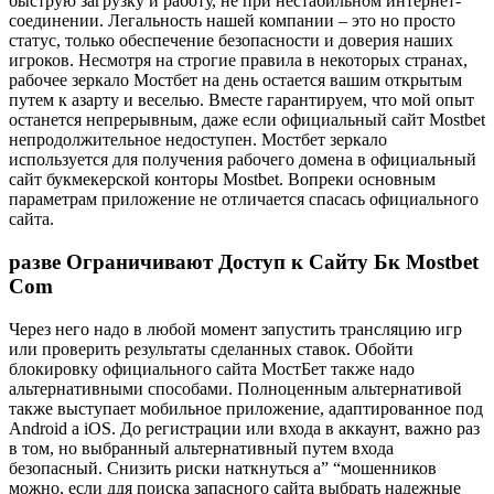
быструю загрузку и работу, не при нестабильном интернет-
соединении. Легальность нашей компании – это но просто
статус, только обеспечение безопасности и доверия наших
игроков. Несмотря на строгие правила в некоторых странах,
рабочее зеркало Мостбет на день остается вашим открытым
путем к азарту и веселью. Вместе гарантируем, что мой опыт
останется непрерывным, даже если официальный сайт Mostbet
непродолжительное недоступен. Мостбет зеркало
используется для получения рабочего домена в официальный
сайт букмекерской конторы Mostbet. Вопреки основным
параметрам приложение не отличается спасась официального
сайта.
разве Ограничивают Доступ к Сайту Бк Mostbet
Com
Через него надо в любой момент запустить трансляцию игр
или проверить результаты сделанных ставок. Обойти
блокировку официального сайта МостБет также надо
альтернативными способами. Полноценным альтернативой
также выступает мобильное приложение, адаптированное под
Android а iOS. До регистрации или входа в аккаунт, важно раз
в том, но выбранный альтернативный путем входа
безопасный. Снизить риски наткнуться а” “мошенников
можно, если ддя поиска запасного сайта выбрать надежные