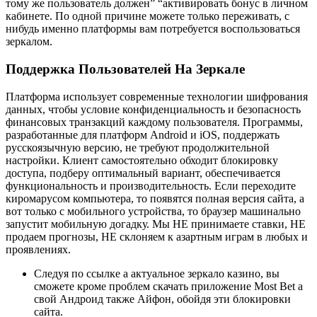
тому же пользователь должен” “активировать бонус в личном
кабинете. По одной причине можете только переживать, с
нибудь именно платформы вам потребуется воспользоваться
зеркалом.
Поддержка Пользователей На Зеркале
Платформа использует современные технологии шифрования
данных, чтобы условие конфиденциальность и безопасность
финансовых транзакций каждому пользователя. Программы,
разработанные для платформ Android и iOS, поддержать
русскоязычную версию, не требуют продолжительной
настройки. Клиент самостоятельно обходит блокировку
доступа, подберу оптимальный вариант, обеспечивается
функциональность и производительность. Если переходите
киромарусом компьютера, то появятся полная версия сайта, а
вот только с мобильного устройства, то браузер машинально
запустит мобильную догадку. Мы НЕ принимаете ставки, НЕ
продаем прогнозы, НЕ склоняем к азартным играм в любых и
проявлениях.
Следуя по ссылке а актуальное зеркало казино, вы
сможете кроме проблем скачать приложение Most Bet а
свой Андроид также Айфон, обойдя эти блокировки
сайта.