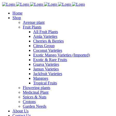
Home
Shop
Avenue plant
Fruit Plants
All Fruit Plants
Amla Varieties
Cherries & Berries
Citrus Group
Coconut Varieties
Exotic Mango Varieties (Imported)
Exotic & Rare Fruits
Guava Varieties
Jamun Varieties
Jackfruit Varieties
Mangoes
Tropical Fruits
Flowering plants
Medicinal Plant
Spices & Nuts
Crotons
Garden Needs
About Us
Contact Us