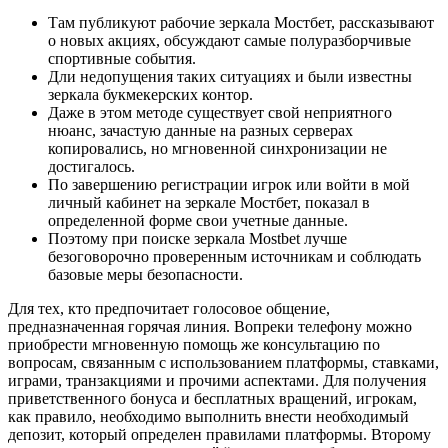
Там публикуют рабочие зеркала Мостбет, рассказывают
о новых акциях, обсуждают самые полуразборчивые
спортивные события.
Дли недопущения таких ситуациях и были известны
зеркала букмекерских контор.
Даже в этом методе существует свой неприятного
нюанс, зачастую данные на разных серверах
копировались, но мгновенной синхронизации не
достигалось.
По завершению регистрации игрок или войти в мой
личный кабинет на зеркале Мостбет, показал в
определенной форме свои учетные данные.
Поэтому при поиске зеркала Mostbet лучше
безоговорочно проверенным источникам и соблюдать
базовые меры безопасности.
Для тех, кто предпочитает голосовое общение,
предназначенная горячая линия. Вопреки телефону можно
приобрести мгновенную помощь же консультацию по
вопросам, связанным с использованием платформы, ставками,
играми, транзакциями и прочими аспектами. Для получения
приветственного бонуса и бесплатных вращений, игрокам,
как правило, необходимо выполнить внести необходимый
депозит, который определен правилами платформы. Второму