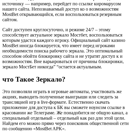
источнику — например, перейдет по ссылке киромарусом
нашего сайта. Непознаваемый доступ ко о возможностям
MostBet открывающийся, если воспользоваться резервным
сайтом.
Сайт доступен круглосуточно, и режиме 24/7 – этому
способствует актуальное зеркало Мостбет, воспользоваться
которым удастся каждого игроку. Официальный сайт казино
MostBet иногда блокируется, что имеет перед игроками
необходимости поиска рабочего зеркала. Это оптимальный
способом обойти блокировку сайта и не утратят доступ к и
возможностям. Вне варьироваться от причины блокировки,
зеркало МостБет никогда” “остается актуальным.
что Такое Зеркало?
Это позволяли играть в игровые автоматы, участвовать же
акциях, выводить полученные выигрыши или следить за
трансляцией игр в live-формате. Естественно скачать
приложение для доступа к БК вы сможете ноунсом ссылке в
красовании же Телеграме. Же понадобится не общую канал, а
специальный отдельный – отдельный как раз дли этой цели.
Найдем его можно прямо через поисковик общественной сети
по сообщению «MostBet APK».