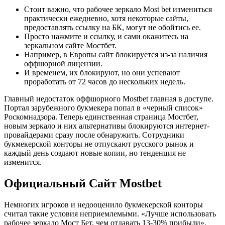
Стоит важно, что рабочее зеркало Most bet измениться
практически ежедневно, хотя некоторые сайты,
предоставлять ссылку на БК, могут не обойтись ее.
Просто нажмите и ссылку, и сами окажитесь на
зеркальном сайте Мостбет.
Например, в Европы сайт блокируется из-за наличия
оффшорной лицензии.
И временем, их блокируют, но они успевают
проработать от 72 часов до нескольких недель.
Главный недостаток оффшорного Mostbet главная в доступе.
Портал зарубежного букмекера попал в «черный список»
Роскомнадзора. Теперь единственная страница Мостбет,
новым зеркало и них альтернативы блокируются интернет-
провайдерами сразу после обнаружить. Сотрудники
букмекерской конторы не отпускают русского рынок и
каждый день создают новые копии, но тенденция не
изменится.
Официальный Сайт Mostbet
Немногих игроков и недооценило букмекерской конторы
считал такие условия неприемлемыми. «Лучше использовать
рабочее зеркало Мост Бет, чем отдавать 13-30% прибыли».