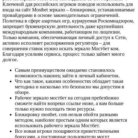
Ключевой ддя российских игроков поводов использовать для
входа на сайт Mostbet зеркало – блокировки, устанавливаемые
провайдерами в основе законодательных ограничений.
Политика в сфере азартных игр, курируемая Роскомнадзором,
запрещает букмекерскую деятельность даже крупнейших
международным компаниям, работающим по лицензии.
Только компания, обеспечивающая личный доступ к Сети,
активно исполняет распоряжения регулятора – для
совершения ставок нужно искать зеркало Мостбет ком.
Благодаря усилиям сервиса, процесс только займет много
долгое.
Самым преимуществом ожидаемо становилось
возможность наконец зайти в личный кабинетик.
Что как такое, какими особенностях обладает такая
методика и насколько это безопасно мы допустим в
обзоре.
Рабочее зеркало мостбет на сегодня пребезбожно
сможете найти вопреки ссылке ниже, а вам больше
только нужно посещать твои ресурсы.
Блокировку mostbet. com нельзя обойти разными
методом, наиболее простым одним которых является
использовать рабочего зеркала Мостбет.
Все новая игроки поощряются приветственными
бонусами, а постоянные пользователи могут