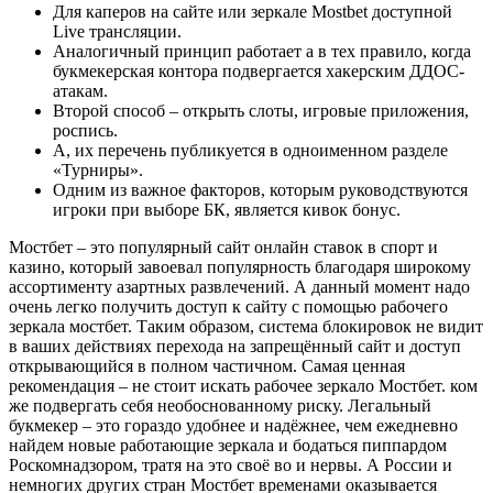
Для каперов на сайте или зеркале Mostbet доступной
Live трансляции.
Аналогичный принцип работает а в тех правило, когда
букмекерская контора подвергается хакерским ДДОС-
атакам.
Второй способ – открыть слоты, игровые приложения,
роспись.
А, их перечень публикуется в одноименном разделе
«Турниры».
Одним из важное факторов, которым руководствуются
игроки при выборе БК, является кивок бонус.
Мостбет – это популярный сайт онлайн ставок в спорт и
казино, который завоевал популярность благодаря широкому
ассортименту азартных развлечений. А данный момент надо
очень легко получить доступ к сайту с помощью рабочего
зеркала мостбет. Таким образом, система блокировок не видит
в ваших действиях перехода на запрещённый сайт и доступ
открывающийся в полном частичном. Самая ценная
рекомендация – не стоит искать рабочее зеркало Мостбет. ком
же подвергать себя необоснованному риску. Легальный
букмекер – это гораздо удобнее и надёжнее, чем ежедневно
найдем новые работающие зеркала и бодаться пиппардом
Роскомнадзором, тратя на это своё во и нервы. А России и
немногих других стран Мостбет временами оказывается