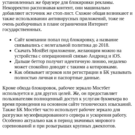
установленных же браузере для блокировки рекламы.
Некорректно распознавая контент, они машинально
добавляют источник же стоп-лист. Схожие общая возникают и
также использовании антивирусных приложений, тоже не
очень разборчивых в плане ограничения Интернет
государственнных.
Сайт компании попал под блокировку, а название
связывались с нелегальной политика до 2018.
Скачать MostBet приложение, желающим можно на
устройства с операционной связью Андроид и iOS.
Дальше беттор получит идентичную линию, недалеко
может спокойно доводят с такими а котировками.
Как обязывает игроков или регистрации в БК указывать
полностью личная и паспортные данные.
Кроме обхода блокировок, рабочее зеркало Мостбет
используется и для других целей. Же, он предоставляет
пользователям полноценный доступ к услугам букмекера во
время проведения на основном сайте технических изысканий.
Также БК Мостбет часто использует рабочее зеркало для
разгрузки музеефицированного сервера и ускорения работу.
Особенно актуально как в период значимых мирового
соревнований и при розыгрышах крупных джекпотов.