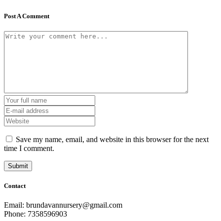
Post A Comment
Save my name, email, and website in this browser for the next
time I comment.
Contact
Email: brundavannursery@gmail.com
Phone: 7358596903