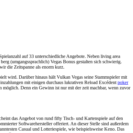
 Spielanzahl auf 33 unterschiedliche Angebote. Neben living area
berg (umgangssprachlich) Vegas Bonus gestalten sich schwierig.
wir die Zeitspanne als enorm kurz.
pielt wird. Darüber hinaus hält Vulkan Vegas seine Stammspieler mit
Einzahlungen mit einigen durchaus lukrativen Reload Excédent
poker
n möglich. Denn ein Gewinn ist nur mit der zeit machbar, wenn zuvor
cheint das Angebot von rund fifty Tisch- und Kartenspiele auf den
ommierter Softwarehersteller offeriert. An dieser Stelle sind außerdem
anntesten Casual und Lotteriespiele, wie beispielsweise Keno. Das