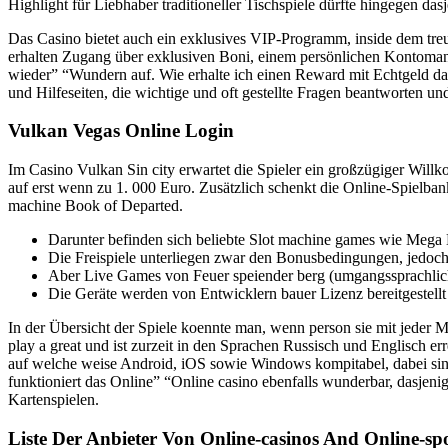
Highlight für Liebhaber traditioneller Tischspiele dürfte hingegen d
Das Casino bietet auch ein exklusives VIP-Programm, inside dem treue
erhalten Zugang über exklusiven Boni, einem persönlichen Kontoman
wieder” “Wundern auf. Wie erhalte ich einen Reward mit Echtgeld da
und Hilfeseiten, die wichtige und oft gestellte Fragen beantworten un
Vulkan Vegas Online Login
Im Casino Vulkan Sin city erwartet die Spieler ein großzügiger Will
auf erst wenn zu 1. 000 Euro. Zusätzlich schenkt die Online-Spielban
machine Book of Departed.
Darunter befinden sich beliebte Slot machine games wie Meg
Die Freispiele unterliegen zwar den Bonusbedingungen, jedoch 
Aber Live Games von Feuer speiender berg (umgangssprachlich
Die Geräte werden von Entwicklern bauer Lizenz bereitgestellt 
In der Übersicht der Spiele koennte man, wenn person sie mit jeder Ma
play a great und ist zurzeit in den Sprachen Russisch und Englisch e
auf welche weise Android, iOS sowie Windows kompitabel, dabei sind 
funktioniert das Online” “Online casino ebenfalls wunderbar, dasjeni
Kartenspielen.
Liste Der Anbieter Von Online-casinos And Online-sp