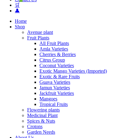
🛒
👤
Home
Shop
Avenue plant
Fruit Plants
All Fruit Plants
Amla Varieties
Cherries & Berries
Citrus Group
Coconut Varieties
Exotic Mango Varieties (Imported)
Exotic & Rare Fruits
Guava Varieties
Jamun Varieties
Jackfruit Varieties
Mangoes
Tropical Fruits
Flowering plants
Medicinal Plant
Spices & Nuts
Crotons
Garden Needs
About Us