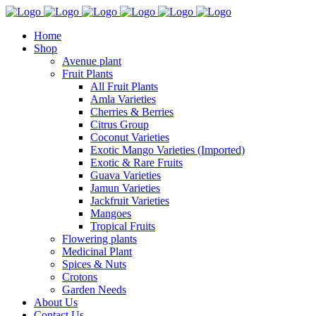
Home
Shop
Avenue plant
Fruit Plants
All Fruit Plants
Amla Varieties
Cherries & Berries
Citrus Group
Coconut Varieties
Exotic Mango Varieties (Imported)
Exotic & Rare Fruits
Guava Varieties
Jamun Varieties
Jackfruit Varieties
Mangoes
Tropical Fruits
Flowering plants
Medicinal Plant
Spices & Nuts
Crotons
Garden Needs
About Us
Contact Us