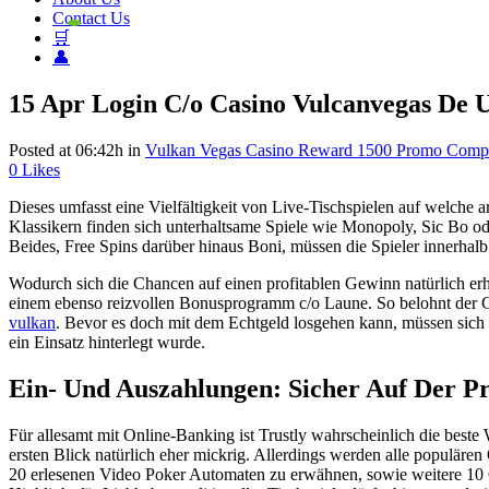
Contact Us
🛒
👤
15 Apr
Login C/o Casino Vulcanvegas De U
Posted at 06:42h
in
Vulkan Vegas Casino Reward 1500 Promo Compu
0
Likes
Dieses umfasst eine Vielfältigkeit von Live-Tischspielen auf welche a
Klassikern finden sich unterhaltsame Spiele wie Monopoly, Sic Bo o
Beides, Free Spins darüber hinaus Boni, müssen die Spieler innerhal
Wodurch sich die Chancen auf einen profitablen Gewinn natürlich erhe
einem ebenso reizvollen Bonusprogramm c/o Laune. So belohnt der C
vulkan
. Bevor es doch mit dem Echtgeld losgehen kann, müssen sich
ein Einsatz hinterlegt wurde.
Ein- Und Auszahlungen: Sicher Auf Der Pro
Für allesamt mit Online-Banking ist Trustly wahrscheinlich die beste
ersten Blick natürlich eher mickrig. Allerdings werden alle populären 
20 erlesenen Video Poker Automaten zu erwähnen, sowie weitere 10 Gl