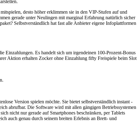
rstellen.
 mitspielen, desto höher erklimmen sie in den VIP-Stufen auf und
en gerade unter Neulingen mit marginal Erfahrung natürlich sicher
t? Selbstverständlich hat fast alle Anbieter eigene Infoplattformen
n die Einzahlungen. Es handelt sich um irgendeinen 100-Prozent-Bonus
rer Aktion erhalten Zocker ohne Einzahlung fifty Freispiele beim Slot
n.
lose Version spielen möchte. Sie bietet selbstverständlich instant -
reich abrufbar. Die Software wird mit allen gängigen Betriebssystemen
sich nicht nur gerade auf Smartphones beschränken, per Tablets
eich auch genau durch seinem breiten Erlebnis an Brett- und