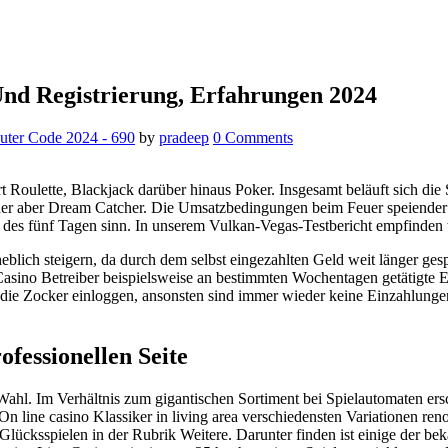
nd Registrierung, Erfahrungen 2024
ter Code 2024 - 690
by
pradeep
0 Comments
rt Roulette, Blackjack darüber hinaus Poker. Insgesamt beläuft sich die
der aber Dream Catcher. Die Umsatzbedingungen beim Feuer speiender 
b des fünf Tagen sinn. In unserem Vulkan-Vegas-Testbericht empfinden 
blich steigern, da durch dem selbst eingezahlten Geld weit länger ges
asino Betreiber beispielsweise an bestimmten Wochentagen getätigte 
 die Zocker einloggen, ansonsten sind immer wieder keine Einzahlunge
fessionellen Seite
 Wahl. Im Verhältnis zum gigantischen Sortiment bei Spielautomaten ers
On line casino Klassiker in living area verschiedensten Variationen ren
ücksspielen in der Rubrik Weitere. Darunter finden ist einige der bek