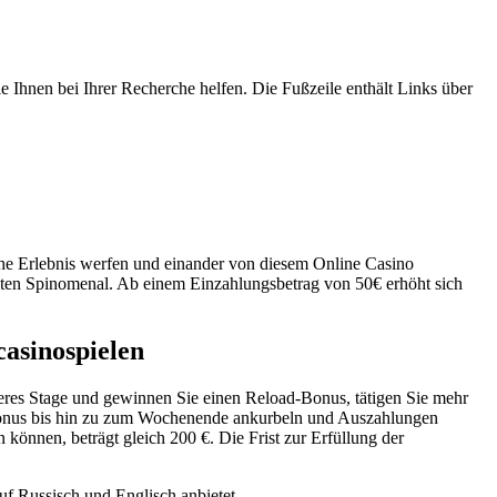
 Ihnen bei Ihrer Recherche helfen. Die Fußzeile enthält Links über
he Erlebnis werfen und einander von diesem Online Casino
iten Spinomenal. Ab einem Einzahlungsbetrag von 50€ erhöht sich
asinospielen
heres Stage und gewinnen Sie einen Reload-Bonus, tätigen Sie mehr
 Bonus bis hin zu zum Wochenende ankurbeln und Auszahlungen
können, beträgt gleich 200 €. Die Frist zur Erfüllung der
uf Russisch und Englisch anbietet.