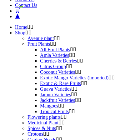
Contact Us
🛒
👤
Home
Shop
Avenue plant
Fruit Plants
All Fruit Plants
Amla Varieties
Cherries & Berries
Citrus Group
Coconut Varieties
Exotic Mango Varieties (Imported)
Exotic & Rare Fruits
Guava Varieties
Jamun Varieties
Jackfruit Varieties
Mangoes
Tropical Fruits
Flowering plants
Medicinal Plant
Spices & Nuts
Crotons
Garden Needs