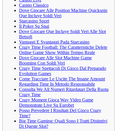
Casino Classico
Dove Giocare Alle Position Machine Quickspin
Que Incluye Soldi Veri
Starcasino Sport
Il Poker Su Snai
Dove Giocare Que Incluye Soldi Veri Alle Slot
Betsoft
Vantaggi E Svantaggi Pada Starcasino
Crazy Time Football: The Caratteristiche Delete
Online Game Show Within Tempo Reale
Dove Giocare Alle Slot Machine Game
Booming Con Soldi Veri
Crazy Time Spettacoli Di Gioco Dal Preparado
Evolution Games
Come Tracciare Le Uscite The Insane Amount
Regarding Time In Metodo Responsabile
Consulta We All Numeri Ritardatari Della Ruota
Crazy Time
Crazy Moment Gioca Way Video Game
Demonstrate Live Su Eurobet
Posso Prevedere I Risultati Del Gioco Crazy
Time?
Big Time Gaming: Quali Sono I Tratti Distintivi
Di Queste Slot?