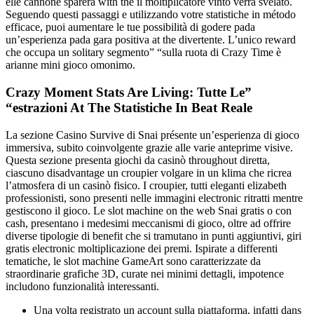
elle cannone sparerà with the il moltiplicatore vinto verrà svelato.
Seguendo questi passaggi e utilizzando votre statistiche in método
efficace, puoi aumentare le tue possibilità di godere pada
un’esperienza pada gara positiva at the divertente. L’unico reward
che occupa un solitary segmento” “sulla ruota di Crazy Time è
arianne mini gioco omonimo.
Crazy Moment Stats Are Living: Tutte Le”
“estrazioni At The Statistiche In Beat Reale
La sezione Casino Survive di Snai présente un’esperienza di gioco
immersiva, subito coinvolgente grazie alle varie anteprime visive.
Questa sezione presenta giochi da casinò throughout diretta,
ciascuno disadvantage un croupier volgare in un klima che ricrea
l’atmosfera di un casinò fisico. I croupier, tutti eleganti elizabeth
professionisti, sono presenti nelle immagini electronic ritratti mentre
gestiscono il gioco. Le slot machine on the web Snai gratis o con
cash, presentano i medesimi meccanismi di gioco, oltre ad offrire
diverse tipologie di benefit che si tramutano in punti aggiuntivi, giri
gratis electronic moltiplicazione dei premi. Ispirate a differenti
tematiche, le slot machine GameArt sono caratterizzate da
straordinarie grafiche 3D, curate nei minimi dettagli, impotence
includono funzionalità interessanti.
Una volta registrato un account sulla piattaforma, infatti dans