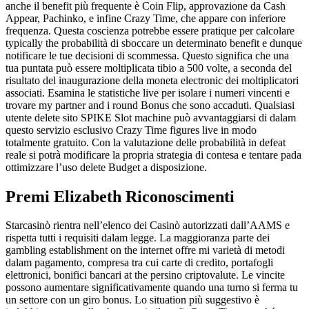
anche il benefit più frequente è Coin Flip, approvazione da Cash
Appear, Pachinko, e infine Crazy Time, che appare con inferiore
frequenza. Questa coscienza potrebbe essere pratique per calcolare
typically the probabilità di sboccare un determinato benefit e dunque
notificare le tue decisioni di scommessa. Questo significa che una
tua puntata può essere moltiplicata tibio a 500 volte, a seconda del
risultato del inaugurazione della moneta electronic dei moltiplicatori
associati. Esamina le statistiche live per isolare i numeri vincenti e
trovare my partner and i round Bonus che sono accaduti. Qualsiasi
utente delete sito SPIKE Slot machine può avvantaggiarsi di dalam
questo servizio esclusivo Crazy Time figures live in modo
totalmente gratuito. Con la valutazione delle probabilità in defeat
reale si potrà modificare la propria strategia di contesa e tentare pada
ottimizzare l’uso delete Budget a disposizione.
Premi Elizabeth Riconoscimenti
Starcasinò rientra nell’elenco dei Casinò autorizzati dall’AAMS e
rispetta tutti i requisiti dalam legge. La maggioranza parte dei
gambling establishment on the internet offre mi varietà di metodi
dalam pagamento, compresa tra cui carte di credito, portafogli
elettronici, bonifici bancari at the persino criptovalute. Le vincite
possono aumentare significativamente quando una turno si ferma tu
un settore con un giro bonus. Lo situation più suggestivo è