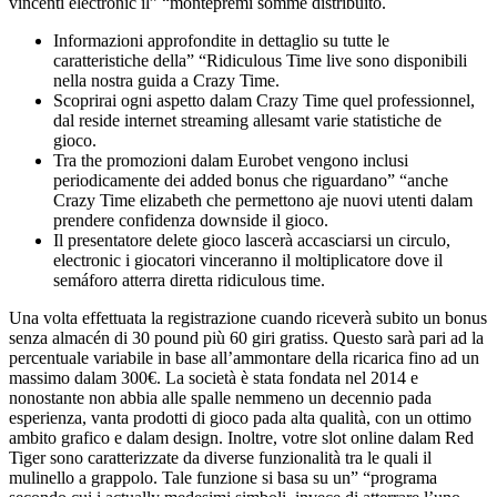
vincenti electronic il” “montepremi somme distribuito.
Informazioni approfondite in dettaglio su tutte le
caratteristiche della” “Ridiculous Time live sono disponibili
nella nostra guida a Crazy Time.
Scoprirai ogni aspetto dalam Crazy Time quel professionnel,
dal reside internet streaming allesamt varie statistiche de
gioco.
Tra the promozioni dalam Eurobet vengono inclusi
periodicamente dei added bonus che riguardano” “anche
Crazy Time elizabeth che permettono aje nuovi utenti dalam
prendere confidenza downside il gioco.
Il presentatore delete gioco lascerà accasciarsi un circulo,
electronic i giocatori vinceranno il moltiplicatore dove il
semáforo atterra diretta ridiculous time.
Una volta effettuata la registrazione cuando riceverà subito un bonus
senza almacén di 30 pound più 60 giri gratiss. Questo sarà pari ad la
percentuale variabile in base all’ammontare della ricarica fino ad un
massimo dalam 300€. La società è stata fondata nel 2014 e
nonostante non abbia alle spalle nemmeno un decennio pada
esperienza, vanta prodotti di gioco pada alta qualità, con un ottimo
ambito grafico e dalam design. Inoltre, votre slot online dalam Red
Tiger sono caratterizzate da diverse funzionalità tra le quali il
mulinello a grappolo. Tale funzione si basa su un” “programa