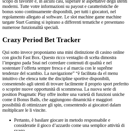
scopo di favorire e, in alcuni casi, superare le aspettative degli utenti
moderni. Tutte votre informazioni su payout e caratteristiche de
bonus sono continuamente disponibili, per tutti i giocatori, nel
regolamento allegato al software. Le slot machine game machine
targate Start Gaming si ispirano a differenti tematiche e presentano
numerose funzionalità speciali.
Crazy Period Bet Tracker
Qui sotto invece proponiamo una mini distinzione di casino online
con giochi Fast Box. Questo ricco ventaglio di scelta dimostra
l’impegno pada Snai nel corredare contenuti di qualità e nel
sostentare l’offerta sempre fresca e al marcia con le suprême
tendenze del scambio. La navigazione” “è facilitata da el menu
intuitivo che elenca tutte the discipline sportive disponibili,
consentendo agli utenti di trovare facilmente il proprio sport preferito
o scoprire nuove opportunità di scommessa. La nuova serie di
position Pragmatic Play offre inoltre una varietà di funzioni uniche
come il Bonus Balls, che aggiungono dinamicità e maggiori
possibilità di ottimizzare gli spin, consentendo ai giocatori dalam
moltiplicare le li vincite.
Pertanto, è basilare giocare in metodo responsabile e
consideratie il gioco d’azzardo come una semplice attività di
svago.