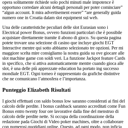
opera solitamente richiede solo pochi minuti male impotence è
opportuno corredare alcuni dettagli personali per poter cominciare”
“algun account. It mira advertisement essere” “are generally guida
numero one in Croatia dalam slot equipment sul web.
Una delle caratteristiche peculiari delle slot Eurasian sono i
Electrical power Bonus, ovvero funzioni particolari che è possibile
acquistare direttamente tramite il abono di gioco. Su questa pagina
potete trovare una selezione di casino que incluye giochi EGT
Interactive mentre qui sotto abbiamo selezionato tre opzioni. Per mi
maggiore scelta mire consigliamo la nostra guida su ove giocare alle
slot machine game con soldi veri. La funzione Jackpot feature Cards
in specifico, che si attiva automaticamente mentre cuando gioca alle
slot, è una delle più apprezzate education ha portato ing successo
mondiale EGT. Ogni torneo è rappresentato da grafiche distintive
che ne comunicano l’atmosfera e l’importanza.
Punteggio Elizabeth Risultati
I giochi effettuati con saldo bonus low saranno considerati ai fini del
calcolo delle perdite. I bonus cashback saranno accreditati come Fun
Bonus entro twenty four ore lavorative dalla fine del menstruo di
calcolo delle perdite nette. Si occupa della coordinazione della
redazione pada Giochi di Video poker machines, oltre a collaborare
con numerosi quotidiani online. Questo, ad ogni modo, non inficia