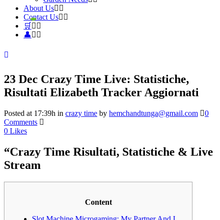
About Us
Contact Us
🛒
👤
23 Dec
Crazy Time Live: Statistiche,
Risultati Elizabeth Tracker Aggiornati
Posted at 17:39h
in
crazy time
by
hemchandtunga@gmail.com
0
Comments
0
Likes
“Crazy Time Risultati, Statistiche & Live
Stream
Content
Slot Machine Microgaming: My Partner And I