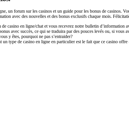
gne, un forum sur les casinos et un guide pour les bonus de casinos. V
rmation avec des nouvelles et des bonus exclusifs chaque mois. Félicita
e casino en ligne/chat et vous recevrez notre bulletin d’information a
nus avec succès, ce qui se traduira par des pouces levés ou, si vous a
ous y êtes, pourquoi ne pas s’entraider?
 un type de casino en ligne en particulier est le fait que ce casino offre