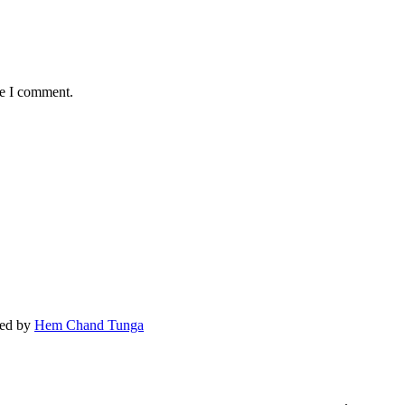
me I comment.
ed by
Hem Chand Tunga