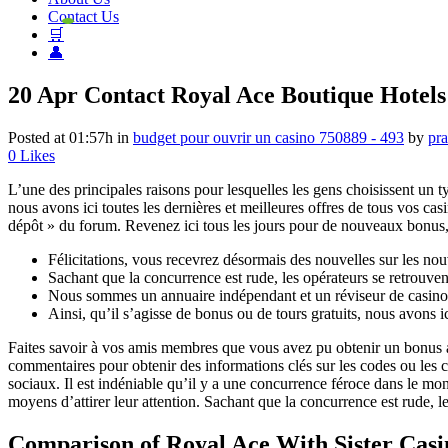
Contact Us
🛒
👤
20 Apr
Contact Royal Ace Boutique Hotels
Posted at 01:57h
in
budget pour ouvrir un casino 750889 - 493
by
pr
0
Likes
L’une des principales raisons pour lesquelles les gens choisissent un typ
nous avons ici toutes les dernières et meilleures offres de
tous vos cas
dépôt » du forum. Revenez ici tous les jours pour de nouveaux bonus, 
Félicitations, vous recevrez désormais des nouvelles sur les no
Sachant que la concurrence est rude, les opérateurs se retrouven
Nous sommes un annuaire indépendant et un réviseur de casinos 
Ainsi, qu’il s’agisse de bonus ou de tours gratuits, nous avons ic
Faites savoir à vos amis membres que vous avez pu obtenir un bonus av
commentaires pour obtenir des informations clés sur les codes ou les 
sociaux. Il est indéniable qu’il y a une concurrence féroce dans le mon
moyens d’attirer leur attention. Sachant que la concurrence est rude, l
Comparison of Royal Ace With Sister Casi