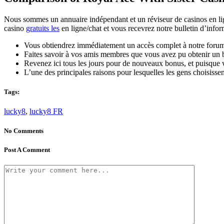
Nous sommes un annuaire indépendant et un réviseur de casinos en li
casino
gratuits les
en ligne/chat et vous recevrez notre bulletin d’info
Vous obtiendrez immédiatement un accès complet à notre forum d
Faites savoir à vos amis membres que vous avez pu obtenir un bo
Revenez ici tous les jours pour de nouveaux bonus, et puisque v
L’une des principales raisons pour lesquelles les gens choisissent
Tags:
lucky8
,
lucky8 FR
No Comments
Post A Comment