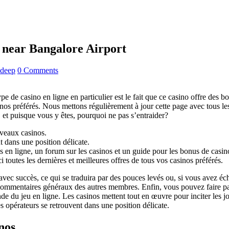
 near Bangalore Airport
adeep
0 Comments
e de casino en ligne en particulier est le fait que ce casino offre des bo
inos préférés. Nous mettons régulièrement à jour cette page avec tous le
et puisque vous y êtes, pourquoi ne pas s’entraider?
uveaux casinos.
t dans une position délicate.
en ligne, un forum sur les casinos et un guide pour les bonus de casin
i toutes les dernières et meilleures offres de tous vos casinos préférés.
ec succès, ce qui se traduira par des pouces levés ou, si vous avez éc
commentaires généraux des autres membres. Enfin, vous pouvez faire pas
de du jeu en ligne. Les casinos mettent tout en œuvre pour inciter les jo
es opérateurs se retrouvent dans une position délicate.
nos.