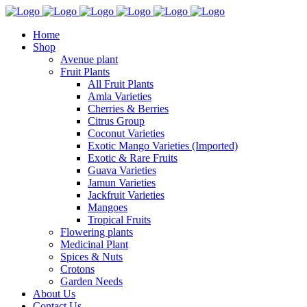
Home
Shop
Avenue plant
Fruit Plants
All Fruit Plants
Amla Varieties
Cherries & Berries
Citrus Group
Coconut Varieties
Exotic Mango Varieties (Imported)
Exotic & Rare Fruits
Guava Varieties
Jamun Varieties
Jackfruit Varieties
Mangoes
Tropical Fruits
Flowering plants
Medicinal Plant
Spices & Nuts
Crotons
Garden Needs
About Us
Contact Us