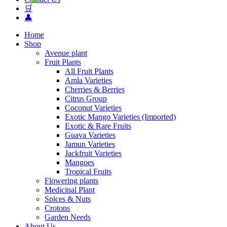
🛒
👤
Home
Shop
Avenue plant
Fruit Plants
All Fruit Plants
Amla Varieties
Cherries & Berries
Citrus Group
Coconut Varieties
Exotic Mango Varieties (Imported)
Exotic & Rare Fruits
Guava Varieties
Jamun Varieties
Jackfruit Varieties
Mangoes
Tropical Fruits
Flowering plants
Medicinal Plant
Spices & Nuts
Crotons
Garden Needs
About Us