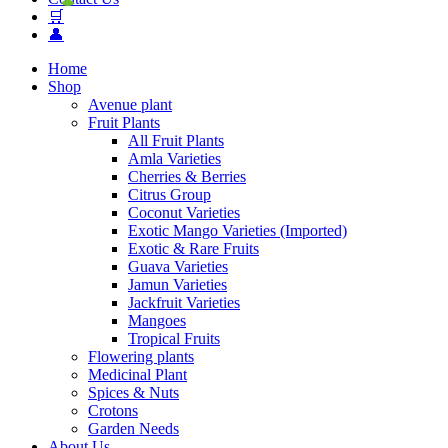
🛒
👤
Home
Shop
Avenue plant
Fruit Plants
All Fruit Plants
Amla Varieties
Cherries & Berries
Citrus Group
Coconut Varieties
Exotic Mango Varieties (Imported)
Exotic & Rare Fruits
Guava Varieties
Jamun Varieties
Jackfruit Varieties
Mangoes
Tropical Fruits
Flowering plants
Medicinal Plant
Spices & Nuts
Crotons
Garden Needs
About Us