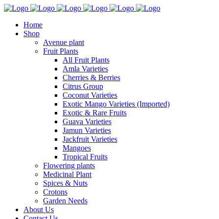
Home
Shop
Avenue plant
Fruit Plants
All Fruit Plants
Amla Varieties
Cherries & Berries
Citrus Group
Coconut Varieties
Exotic Mango Varieties (Imported)
Exotic & Rare Fruits
Guava Varieties
Jamun Varieties
Jackfruit Varieties
Mangoes
Tropical Fruits
Flowering plants
Medicinal Plant
Spices & Nuts
Crotons
Garden Needs
About Us
Contact Us