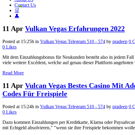
Contact Us
🛒
👤
11 Apr
Vulkan Vegas Erfahrungen 2022
Posted at 15:25h
in
Vulkan Vegas Telegram 510 - 574
by
pradeep
0 
0
Likes
Mit dem Einzahlungsbonus für Neukunden besteht also in jedem Fall 
viele weitere Excédent, welche auf genau dieser Plattform angeboten 
Read More
11 Apr
Vulcan Vegas Bestes Сasino Mit A
Codes Für Freispiele
Posted at 15:24h
in
Vulkan Vegas Telegram 510 - 574
by
pradeep
0 
0
Likes
Dazu kommen Einzahlungen per Kreditkarte, Klarna oder Paysafecard.
mit Echtgeld absolvieren," "wenn sie ihre Freispiele bekommen wollen