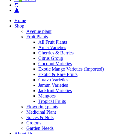
🛒
👤
Home
Shop
Avenue plant
Fruit Plants
All Fruit Plants
Amla Varieties
Cherries & Berries
Citrus Group
Coconut Varieties
Exotic Mango Varieties (Imported)
Exotic & Rare Fruits
Guava Varieties
Jamun Varieties
Jackfruit Varieties
Mangoes
Tropical Fruits
Flowering plants
Medicinal Plant
Spices & Nuts
Crotons
Garden Needs
About Us