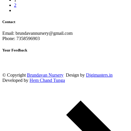
2
Contact
Email: brundavannursery@gmail.com
Phone: 7358596903
Your Feedback
© Copyright
Brundavan Nursery
Design by
Digimasters.in
Developed by
Hem Chand Tunga