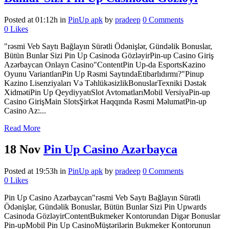
Posted at 01:12h
in
PinUp apk
by
pradeep
0 Comments
0
Likes
"rəsmi Veb Saytı Bağlayın️ Sürətli Ödənişlər, Gündəlik Bonuslar,
Bütün Bunlar Sizi Pin Up Casinoda GözləyirPin-up Casino Giriş
Azərbaycan Onlayn Casino"ContentPin Up-da EsportsKazino
Oyunu VariantlarıPin Up Rəsmi SaytındaEtibarlıdırmı?"Pinup
Kazino Lisenziyaları Və TəhlükəsizlikBonuslarTexniki Dəstək
XidmətiPin Up QeydiyyatıSlot AvtomatlarıMobil VersiyaPin-up
Casino GirişMain SlotsŞirkət Haqqında Rəsmi MəlumatPin-up
Casino Az:...
Read More
18 Nov
Pin Up Casino Azərbayca
Posted at 19:53h
in
PinUp apk
by
pradeep
0 Comments
0
Likes
Pin Up Casino Azərbaycan"rəsmi Veb Saytı Bağlayın️ Sürətli
Ödənişlər, Gündəlik Bonuslar, Bütün Bunlar Sizi Pin Upwards
Casinoda GözləyirContentBukmeker Kontorundan Digər Bonuslar
Pin-upMobil Pin Up CasinoMüştərilərin Bukmeker Kontorunun