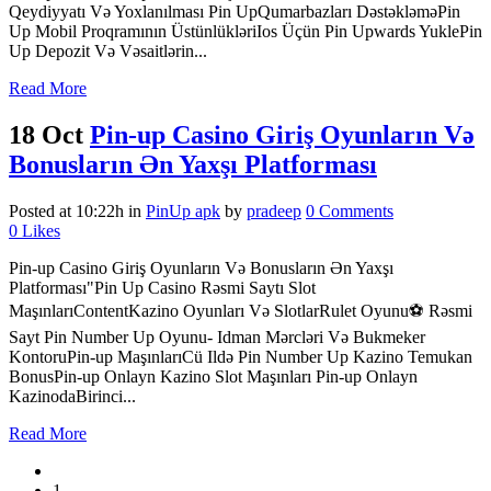
Qeydiyyatı Və Yoxlanılması Pin UpQumarbazları DəstəkləməPin
Up Mobil Proqramının ÜstünlükləriIos Üçün Pin Upwards YuklePin
Up Depozit Və Vəsaitlərin...
Read More
18 Oct
Pin-up Casino Giriş Oyunların Və
Bonusların Ən Yaxşı Platforması
Posted at 10:22h
in
PinUp apk
by
pradeep
0 Comments
0
Likes
Pin-up Casino Giriş Oyunların Və Bonusların Ən Yaxşı
Platforması"Pin Up Casino Rəsmi Saytı Slot
MaşınlarıContentKazino Oyunları Və SlotlarRulet Oyunu⚽ Rəsmi
Sayt Pin Number Up Oyunu- Idman Mərcləri Və Bukmeker
KontoruPin-up MaşınlarıCü Ildə Pin Number Up Kazino Temukan
BonusPin-up Onlayn Kazino Slot Maşınları Pin-up Onlayn
KazinodaBirinci...
Read More
1