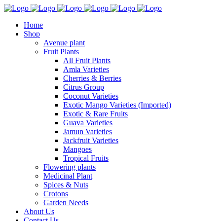
Home
Shop
Avenue plant
Fruit Plants
All Fruit Plants
Amla Varieties
Cherries & Berries
Citrus Group
Coconut Varieties
Exotic Mango Varieties (Imported)
Exotic & Rare Fruits
Guava Varieties
Jamun Varieties
Jackfruit Varieties
Mangoes
Tropical Fruits
Flowering plants
Medicinal Plant
Spices & Nuts
Crotons
Garden Needs
About Us
Contact Us