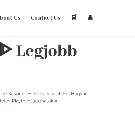
bout Us
Contact Us
🛒
👤
 ᐈ Legjobb
line Kaszinó- És SzerencsejátékokHogyan
átékokPlaytechJátszhatok A