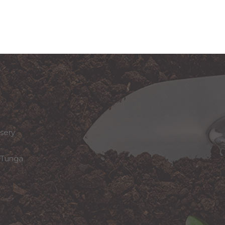
sery
Tunga