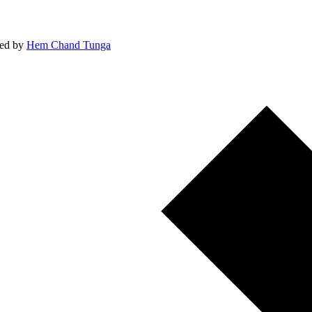
ed by
Hem Chand Tunga