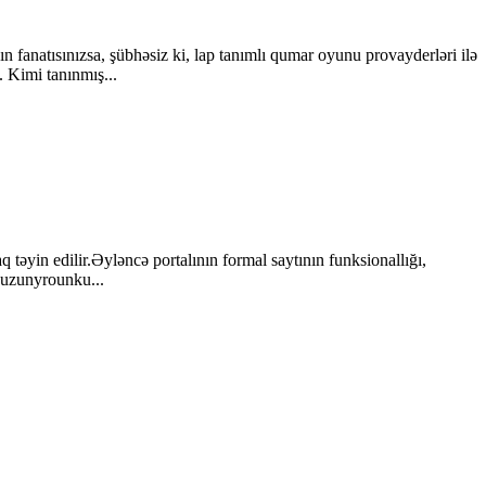
anatısınızsa, şübhəsiz ki, lap tanımlı qumar oyunu provayderləri ilə
Kimi tanınmış...
təyin edilir.Əyləncə portalının formal saytının funksionallığı,
 uzunyrounku...