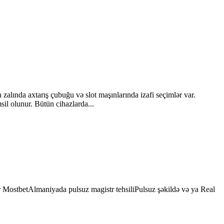
zalında axtarış çubuğu və slot maşınlarında izafi seçimlər var.
sil olunur. Bütün cihazlarda...
r MostbetAlmaniyada pulsuz magistr tehsiliPulsuz şəkildə və ya Real