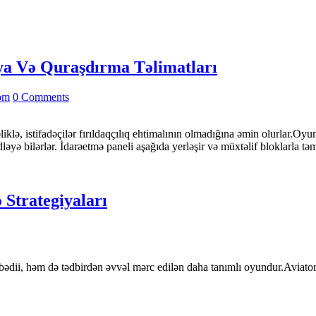
ya Və Quraşdırma Təlimatları
om
0 Comments
, istifadəçilər fırıldaqçılıq ehtimalının olmadığına əmin olurlar.Oyun 
ləyə bilərlər. İdarəetmə paneli aşağıda yerləşir və müxtəlif bloklarla təm
 Strategiyaları
 bədii, həm də tədbirdən əvvəl mərc edilən daha tanımlı oyundur.Aviato