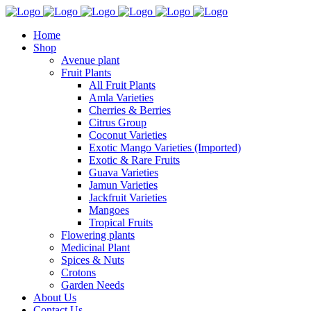
Home
Shop
Avenue plant
Fruit Plants
All Fruit Plants
Amla Varieties
Cherries & Berries
Citrus Group
Coconut Varieties
Exotic Mango Varieties (Imported)
Exotic & Rare Fruits
Guava Varieties
Jamun Varieties
Jackfruit Varieties
Mangoes
Tropical Fruits
Flowering plants
Medicinal Plant
Spices & Nuts
Crotons
Garden Needs
About Us
Contact Us