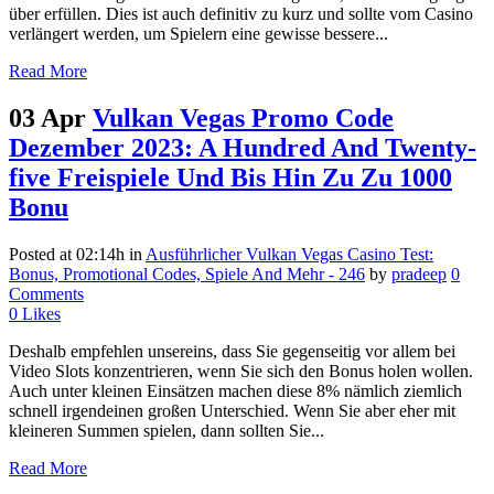
über erfüllen. Dies ist auch definitiv zu kurz und sollte vom Casino
verlängert werden, um Spielern eine gewisse bessere...
Read More
03 Apr
Vulkan Vegas Promo Code
Dezember 2023: A Hundred And Twenty-
five Freispiele Und Bis Hin Zu Zu 1000
Bonu
Posted at 02:14h
in
Ausführlicher Vulkan Vegas Casino Test:
Bonus, Promotional Codes, Spiele And Mehr - 246
by
pradeep
0
Comments
0
Likes
Deshalb empfehlen unsereins, dass Sie gegenseitig vor allem bei
Video Slots konzentrieren, wenn Sie sich den Bonus holen wollen.
Auch unter kleinen Einsätzen machen diese 8% nämlich ziemlich
schnell irgendeinen großen Unterschied. Wenn Sie aber eher mit
kleineren Summen spielen, dann sollten Sie...
Read More