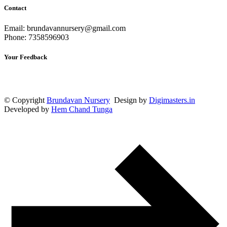
Contact
Email: brundavannursery@gmail.com
Phone: 7358596903
Your Feedback
© Copyright
Brundavan Nursery
Design by
Digimasters.in
Developed by
Hem Chand Tunga