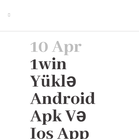
10 Apr
1win
Yüklə
Android
Apk Və
Ios App