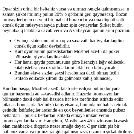
Əgər sizin orina bir həftəniz varsa və qırmızı rəngdə qalmısınızsa, u
zaman şirkət itirilmiş pulun 20%-ə qədərini geri qaytaracaq. Bəzən
provayderlər en en yeni bir məhsul buraxırlar və ona diqqəti cəlb
etmək üçün müəyyən sayda pulsuz spin oynayırlar. Şirkət bütün
beynəlxalq tələblərə cavab verir və Azərbaycan qanunlarını pozmur.
Oyunçu statusunu artırmaq və səxavətli hədiyyələr təqdim
etmək üçün xallar dəyişdirilir.
Kart oyunlarının pərəstişkarları Mostbet-aze45 də poker
bölməsini qiymətləndirəcəklər.
Hər hansı qayda pozuntusuna görə lisenziya ləğv ediləcək,
kitab istehsalçısı öz xidmətlərini təklif edə bilməyəcək.
Bundan əlavə sizdən şəxsi hesabınıza daxil olmaq üçün
istifadə ediləcək şifrəni də gəlməniz xahiş olunacaq.
Bundan başqa, Mostbet-aze45 kitab istehsalçısı bütün dünyada
qumar bazarında ən səxavətlisi adlanır. Hazırda promosyonlar
bölməsinə daxil olub hal-hazırda hər kəs tərəfindən istifadə edilə
biləcək bonuslarla özünüzü tanış etsəniz, bununla mübahisə etmək
çətindir. İstifadəçilər arasında ən çox bəyənilənlər arasında pulsuz
betlərdən – pulsuz betlərdən istifadə etməyə imkan verən
promosyonlar da var. Həmçinin, Mostbet-aze45 kazinosunda əsaslı
olan cashback-a diqqətlə nəzər smağa dəyər. Əgər sizin pis bir
həftəniz varsa və qırmızı rəngdə qalmısınızsa, o zaman şirkət itirilmiş