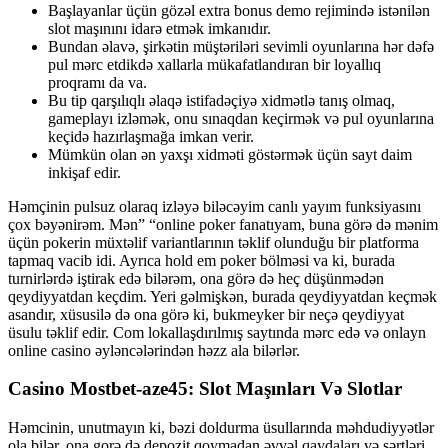
Başlayanlar üçün gözəl extra bonus demo rejimində istənilən
slot maşınını idarə etmək imkanıdır.
Bundan əlavə, şirkətin müştəriləri sevimli oyunlarına hər dəfə
pul mərc etdikdə xallarla mükafatlandıran bir loyallıq
proqramı da va.
Bu tip qarşılıqlı əlaqə istifadəçiyə xidmətlə tanış olmaq,
gameplayı izləmək, onu sınaqdan keçirmək və pul oyunlarına
keçidə hazırlaşmağa imkan verir.
Mümkün olan ən yaxşı xidməti göstərmək üçün sayt daim
inkişaf edir.
Həmçinin pulsuz olaraq izləyə biləcəyim canlı yayım funksiyasını
çox bəyənirəm. Mən” “online poker fanatıyam, buna görə də mənim
üçün pokerin müxtəlif variantlarının təklif olunduğu bir platforma
tapmaq vacib idi. Ayrıca hold em poker bölməsi va ki, burada
turnirlərdə iştirak edə bilərəm, ona görə də heç düşünmədən
qeydiyyatdan keçdim. Yeri gəlmişkən, burada qeydiyyatdan keçmək
asandır, xüsusilə də ona görə ki, bukmeyker bir neçə qeydiyyat
üsulu təklif edir. Com lokallaşdırılmış saytında mərc edə və onlayn
online casino əyləncələrindən həzz ala bilərlər.
Casino Mostbet-aze45: Slot Maşınları Və Slotlar
Həmcinin, unutmayın ki, bəzi doldurma üsullarında məhdudiyyətlər
ola bilər, ona gorə də depozit qoymadan əvvəl qaydaları və şərtləri