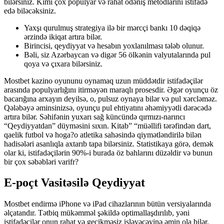
bilərsiniz. Kimi çox populyar və rahat ödəniş metodlarını istifadə
edə biləcəksiniz.
Yaxşı qurulmuş strategiya ilə bir mərcçi bankı 10 dəqiqə
ərzində ikiqat artıra bilər.
Birincisi, qeydiyyat və hesabın yoxlanılması tələb olunur.
Bəli, siz Azərbaycan və digər 56 ölkənin valyutalarında pul
qoya və çıxara bilərsiniz.
Mostbet kazino oyununu oynamaq uzun müddətdir istifadəçilər
arasında populyarlığını itirməyən maraqlı prosesdir. Əgər oyunçu öz
bacarığına arxayın deyilsə, o, pulsuz oynaya bilər və pul xərcləməz.
Qələbəyə əminsinizsə, oyunçu pul ehtiyatını əhəmiyyətli dərəcədə
artıra bilər. Səhifənin yuxarı sağ küncündə qırmızı-narıncı
“Qeydiyyatdan” düyməsini sıxın. Kitab” “müəllifi tərəfindən dart,
qaelik futbol və hoga?o atletika sahəsində qiymətləndirilə bilən
hadisələri asanlıqla axtarıb tapa bilərsiniz. Statistikaya görə, demək
olar ki, istifadəçilərin 90%-i burada öz bahlarını düzəldir və bunun
bir çox səbəbləri varifr?
E-poçt Vasitəsilə Qeydiyyat
Mostbet endirmə iPhone və iPad cihazlarının bütün versiyalarında
əlçatandır. Tətbiq mükəmməl şəkildə optimallaşdırılıb, yəni
istifadəçilər onun rahat və gecikməsiz işləyəcəyinə əmin ola bilər.