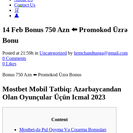
Contact Us
🛒
👤
14 Feb
Bonus 750 Azn ⬅️ Promokod Üzrə
Bonu
Posted at 21:59h
in
Uncategorized
by
hemchandtunga@gmail.com
0 Comments
0
Likes
Bonus 750 Azn ⬅️ Promokod Üzrə Bonus
Mostbet Mobil Tətbiq: Azərbaycandan
Olan Oyunçular Üçün Icmal 2023
Content
Mostbet-də Pul Qoyma Və Çıxarma Bonusları