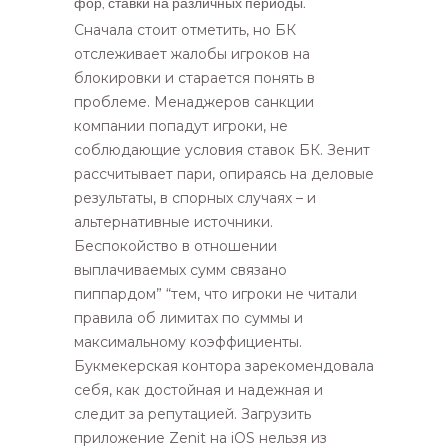
фор, ставки на различных периоды.
Сначала стоит отметить, но БК
отслеживает жалобы игроков на
блокировки и старается понять в
проблеме. Менаджеров санкции
компании попадут игроки, не
соблюдающие условия ставок БК. Зенит
рассчитывает пари, опираясь на деловые
результаты, в спорных случаях – и
альтернативные источники.
Беспокойство в отношении
выплачиваемых сумм связано
пиппардом” “тем, что игроки не читали
правила об лимитах по суммы и
максимальному коэффициенты.
Букмекерская контора зарекомендовала
себя, как достойная и надежная и
следит за репутацией. Загрузить
приложение Zenit на iOS нельзя из