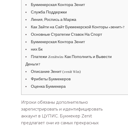
Букмекерская Контора Зенит
Служба Поддержки
Линия, Роспись а Маржа
Как Зайти на Сайт Букмекерской Конторы «зенит»?
Основные Стратегии Ставок На Спорт
Букмекерская Контора Зенит
них Бк
Платежи Zenitwin: Как Пополнить и Вывести
Деньги?
Описание Зенит (zenit Win)
Фрибеты Букмекеров
Оценка Букмекера
Игроки обязаны дополнительно
зарегистрировать и идентифицировать
аккаунт в ЦУПИС. Букмекер Zenit
предлагает они из самых прекрасных