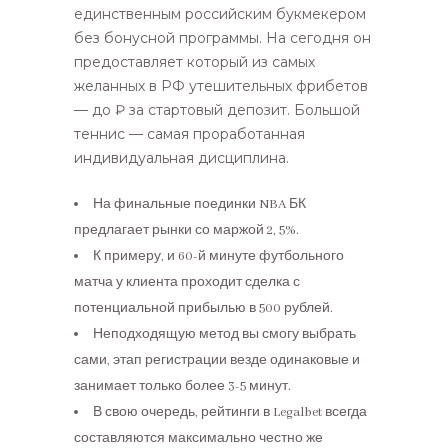
единственным российским букмекером
без бонусной программы. На сегодня он
предоставляет который из самых
желанных в РФ утешительных фрибетов
— до ₽ за стартовый депозит. Большой
теннис — самая проработанная
индивидуальная дисциплина.
На финальные поединки NBA БК
предлагает рынки со маржой 2, 5%.
К примеру, и 60-й минуте футбольного
матча у клиента проходит сделка с
потенциальной прибылью в 500 рублей.
Неподходящую метод вы смогу выбрать
сами, этап регистрации везде одинаковые и
занимает только более 3-5 минут.
В свою очередь, рейтинги в Legalbet всегда
составляются максимально честно же