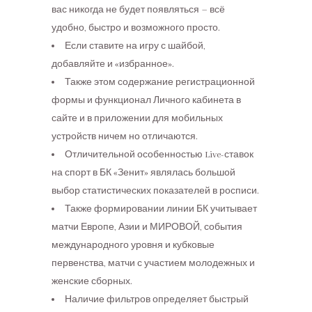
вас никогда не будет появляться – всё
удобно, быстро и возможного просто.
Если ставите на игру с шайбой,
добавляйте и «избранное».
Также этом содержание регистрационной
формы и функционал Личного кабинета в
сайте и в приложении для мобильных
устройств ничем но отличаются.
Отличительной особенностью Live-ставок
на спорт в БК «Зенит» являлась большой
выбор статистических показателей в росписи.
Также формировании линии БК учитывает
матчи Европе, Азии и МИРОВОЙ, события
международного уровня и кубковые
первенства, матчи с участием молодежных и
женские сборных.
Наличие фильтров определяет быстрый