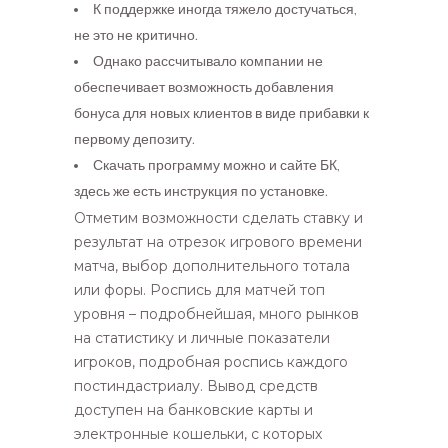
К поддержке иногда тяжело достучаться,
не это не критично.
Однако рассчитывало компании не
обеспечивает возможность добавления
бонуса для новых клиентов в виде прибавки к
первому депозиту.
Скачать программу можно и сайте БК,
здесь же есть инструкция по установке.
Отметим возможности сделать ставку и
результат на отрезок игрового времени
матча, выбор дополнительного тотала
или форы. Роспись для матчей топ
уровня – подробнейшая, много рынков
на статистику и личные показатели
игроков, подробная роспись каждого
постиндастриалу. Вывод средств
доступен на банковские карты и
электронные кошельки, с которых