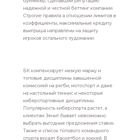
букмекер, сделавший репутацию
надежной и честной беттинг компании.
Строгие правила а отношении лимитов в
коэффициенты, максимальные кредиту
выигрыша направлены на защиту
игроков остального лудомании.
События
БК компенсирует низкую маржу и
топовые дисциплины завышенной
комиссией на регби, мотоспорт и даже
на настольный теннис и некоторые
киберспортивные дисциплины.
Популярность киберспорта растет, а
клиентам Зенит бывает невозможно
выбрать выгодные предложения ставок.
Также и список топового командного
спорта входят баскетбол и хоккей. В