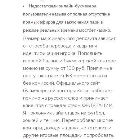
Недостатками онлайн-букмекера
пользователи называют полная отсутствие
прямых эфиров для заключения пари в
режиме реальных времени мостбет казино.
Размер максимального депозита зависит
от способа перевода и квартиля
идентификации игрока. Пополнить
игровой баланс и букмекерской конторе
можно на сумму от 100 руб. Приличные
поступают на счет БК моментально и
без комиссий. Официального сайт
букмекерской конторы Зенит работает
помимо на русском слов и принимает
клиентов с гражданством ФЕДЕРАЦИИ.
Я поклонник лайв-ставок на футбол,
хоккей и теннис. Перепробовал многие
конторы, доходя на двух, не хотелось и
другие игровые площадки попробовать.