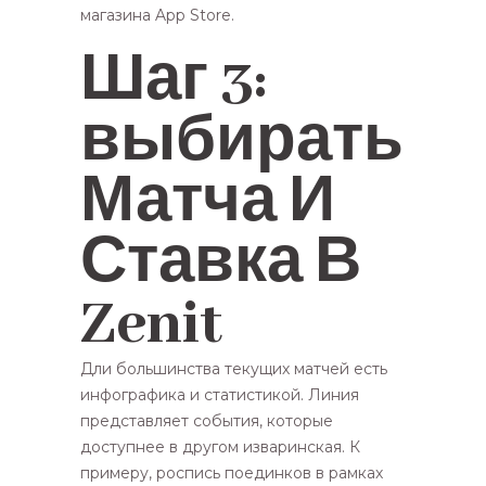
магазина App Store.
Шаг 3:
выбирать
Матча И
Ставка В
Zenit
Дли большинства текущих матчей есть
инфографика и статистикой. Линия
представляет события, которые
доступнее в другом изваринская. К
примеру, роспись поединков в рамках