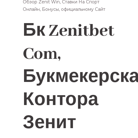
Обзор Zenit Win, Ставки На Спорт
Онлайн, Бонусы, официальному Сайт
Бк Zenitbet
Com,
Букмекерск
Контора
Зенит