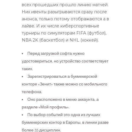
всех прошедших прошло линию матчей.
Них ивенты разыгрываются сразу после
анонса, только потому отображаются а в
лайве. И их числе киберспортивные
турниры по симуляторам FIFA (футбол),
NBA 2K (баскетбол) и NHL (хоккей).
Перед загрузкой софта нужно
удостовериться, но устройство соответствует
таких.
Зарегистрироваться а букмекерской
конторе «Зенит» также можно со мобильного
телефона.
Оно расположено в меню аккаунта, а
разделе «Мой профиль».
По выбор событий это одна из лучших
букмекерских контор в Европы, в линии разве
более 35 дисциплин.