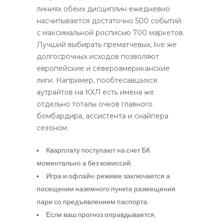
линиях обеих дисциплин ежедневно
насчитывается достаточно 500 событий
с максимальной росписью 700 маркетов.
Лучший выбирать прематчевых, live же
долгосрочных исходов позволяют
европейские и североамериканские
лиги. Например, пообтесавшихся
аутрайтов на КХЛ есть имена же
отдельно тоталы очков главного
бомбардира, ассистента и снайпера
сезоном.
Кварплату поступают на счет БК
моментально а без комиссий.
Игра и офлайн-режиме заключается а
посещении наземного пункта размещения
пари со предъявлением паспорта.
Если ваш прогноз оправдывается,