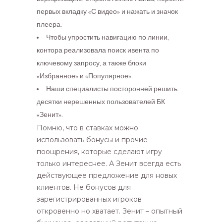
первых вкладку «С видео» и нажать и значок
плеера.
Чтобы упростить навигацию по линии,
контора реализовала поиск ивента по
ключевому запросу, а также блоки
«Избранное» и «Популярное».
Наши специалисты посторонней решить
десятки нерешенных пользователей БК
«Зенит».
Помню, что в ставках можно
использовать бонусы и прочие
поощрения, которые сделают игру
только интереснее. А Зенит всегда есть
действующее предложение для новых
клиентов. Не бонусов для
зарегистрированных игроков
откровенно но хватает. Зенит – опытный