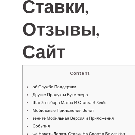
Ставки,
Отзывы,
Сайт
Content
об Службе Поддержки
Другие Продукты Букмекера
Шаг 3: выбора Матча И Ставка В Zenit
Мобильные Приложения Зенит
зените Мобильная Версия и Приложения
События
же Начать Делать Ставки На Спорт а Бк Zenitbet