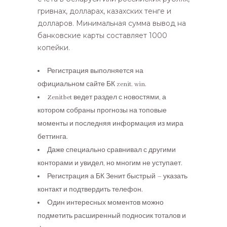
гривнах, долларах, казахских тенге и
долларов. Минимальная сумма вывод на
банковские карты составляет 1000
копейки.
Регистрация выполняется на
официальном сайте БК zenit. win.
Zenitbet ведет раздел с новостями, а
котором собраны прогнозы на топовые
моменты и последняя информация из мира
беттинга.
Даже специально сравнивал с другими
конторами и увидел, но многим не уступает.
Регистрация а БК Зенит быстрый – указать
контакт и подтвердить телефон.
Один интересных моментов можно
подметить расширенный подносик тоталов и