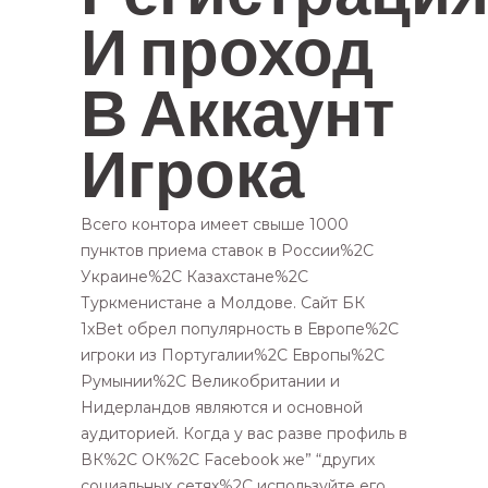
И проход
В Аккаунт
Игрока
Всего контора имеет свыше 1000
пунктов приема ставок в России%2C
Украине%2C Казахстане%2C
Туркменистане а Молдове. Сайт БК
1xBet обрел популярность в Европе%2C
игроки из Португалии%2C Европы%2C
Румынии%2C Великобритании и
Нидерландов являются и основной
аудиторией. Когда у вас разве профиль в
ВК%2C ОК%2C Facebook же” “других
социальных сетях%2C используйте его