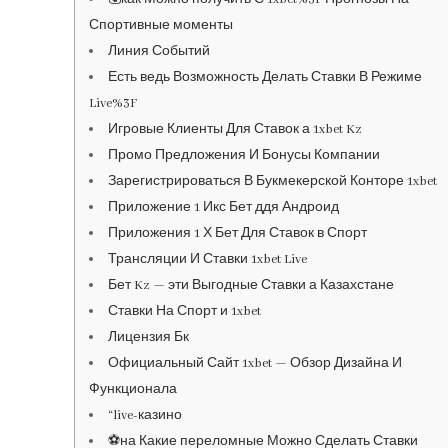
Спортивные моменты
Линия Событий
Есть ведь Возможность Делать Ставки В Режиме
Live%3F
Игровые Клиенты Для Ставок а 1xbet Kz
Промо Предложения И Бонусы Компании
Зарегистрироваться В Букмекерской Конторе 1xbet
Приложение 1 Икс Бет ддя Андроид
Приложения 1 Х Бет Для Ставок в Спорт
Трансляции И Ставки 1xbet Live
Бет Kz — эти Выгодные Ставки а Казахстане
Ставки На Спорт и 1xbet
Лицензия Бк
Официальный Сайт 1xbet — Обзор Дизайна И
Функционала
“live-казино
⚽на Какие переломные Можно Сделать Ставки