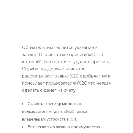
Здесь И
прямо
Сейчас
Обязательным является указание в
заявке ID клиента же причину%2C по
которой” “бэттер хочет удалить профиль.
Служба поддержки клиентов
рассматривает заявки%2C одобряет их и
присылает пользователям%2C что нельзя
сделать с денег на счету.”
Скачать 1xBet App можно как
пользователям Android%2C так же
владельцам устройств в iOS.
Вот несколько важных преимущество