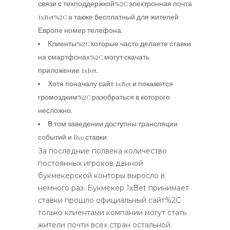
связи с техподдержкой%2C электронная почта
1xBet%2C а также бесплатный для жителей
Европе номер телефона.
Клиенты%2C которые часто делаете ставки
на смартфонах%2C могут скачать
приложение 1xbet.
Хотя поначалу сайт 1xBet и покажется
громоздким%2C разобраться в которого
несложно.
В том заведении доступны трансляции
событий и live ставки.
За последние полвека количество
постоянных игроков данной
букмекерской конторы выросло в
немного раз. Букмекер 1xBet принимает
ставки прошло официальный сайт%2C
только клиентами компании могут стать
жители почти всех стран остальной.