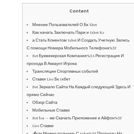
Content
Мнение Пользователей О Бк Xbet
Как начать Заключать Пари и 1xbet Kz
а Стать Клиентом 1xbet И Создать Учетную Запись
С помощи Номера Мобильного Телефона%3F
Bet Букмекерская Компания%3A Регистрация И
прохода В Аккаунт Игрока
Трансляции Спортивных событий
Ставки Live Бк 1хбет
Bet Зеркало Сайта На Каждый следующий Здесь И
прямо Сейчас
Обзор Сайта
Мобильные Ставки
Bet Іos — же Скачать Приложение и Айфон%3F
Live Ставки
💰как Можно получить С 1xbet%3F Прогнозы На