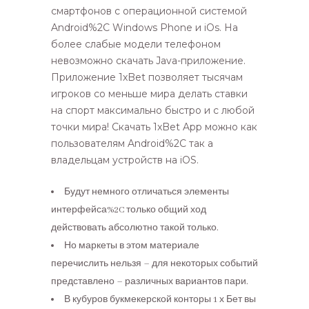
смартфонов с операционной системой
Android%2C Windows Phone и iOs. На
более слабые модели телефоном
невозможно скачать Java-приложение.
Приложение 1хBet позволяет тысячам
игроков со меньше мира делать ставки
на спорт максимально быстро и с любой
точки мира! Скачать 1xBet App можно как
пользователям Android%2C так а
владельцам устройств на iOS.
Будут немного отличаться элементы
интерфейса%2C только общий ход
действовать абсолютно такой только.
Но маркеты в этом материале
перечислить нельзя – для некоторых событий
представлено – различных вариантов пари.
В кубуров букмекерской конторы 1 х Бет вы