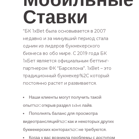
Мобильные
Ставки
“БК 1xBet была основывается в 2007
недавно и за минувший период стала
одним из лидеров букмекерского
бизнеса во обо мире. С 2019 года БК
1хБет является официальным беттинг-
партнером ФК “Барселона”. 1xBet – это
традиционный букмекер%2C который
постоянно растет и развивается.
Наши клиенты могут получить такой
опыт%2C открыв раздел 1xbet лайв.
Пополнять баланс для просмотра
видеотрансляций%2C как и некоторых других
букмекерских конторах%2C не требуются.
Когда у вас возникла проблемы с доступом