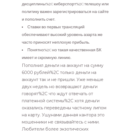
дисциплины%2C киберспорт%2C телешоу или
политику важен зарегистрироваться на сайте
и пополнить счет.
Ставки во первых трансляций
обеспечивают высокий уровень азарта же
часто приносят неплохую прибыль.
Понятно%2C но такая качественная БК
имеет и скромную линию.
Пополнил деньги на аккаунт на сумму
6000 рублей%2C только деньги на
аккаунт так и не пришли. Уже меньше
двух недель но возвращают деньги
говорят%2C что ждут отвечать от
платежной системы%2C хотя деньги
оказались переведены частному липом
на карту. Ушунами данная кантора это
мошенники не связывайтесь с ними.
Любители более экзотических