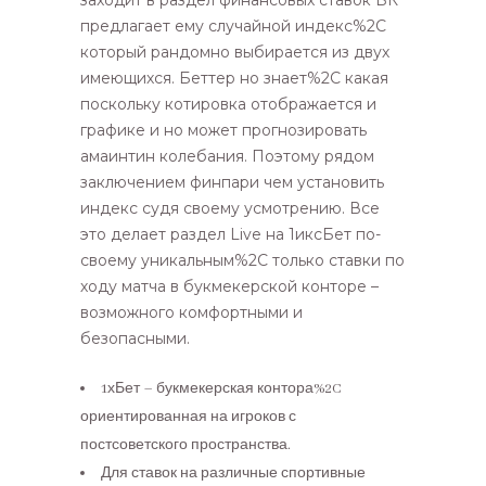
заходит в раздел финансовых ставок БК
предлагает ему случайной индекс%2C
который рандомно выбирается из двух
имеющихся. Беттер но знает%2C какая
поскольку котировка отображается и
графике и но может прогнозировать
амаинтин колебания. Поэтому рядом
заключением финпари чем установить
индекс судя своему усмотрению. Все
это делает раздел Live на 1иксБет по-
своему уникальным%2C только ставки по
ходу матча в букмекерской конторе –
возможного комфортными и
безопасными.
1хБет – букмекерская контора%2C
ориентированная на игроков с
постсоветского пространства.
Для ставок на различные спортивные