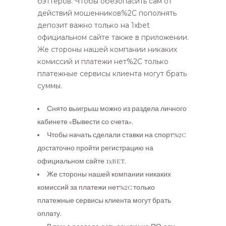
бэттеров. Чтобы обезопасить сам от
действий мошенников%2C пополнять
депозит важно только на 1xbet
официальном сайте также в приложении.
Же стороны нашей компании никаких
комиссий и платежи нет%2C только
платежные сервисы клиента могут брать
суммы.
Снято выигрыш можно из раздела личного
кабинете «Вывести со счета».
Чтобы начать сделали ставки на спорт%2C
достаточно пройти регистрацию на
официальном сайте 1xBET.
Же стороны нашей компании никаких
комиссий за платежи нет%2C только
платежные сервисы клиента могут брать
оплату.