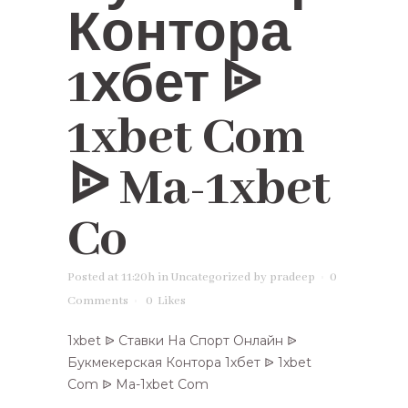
Контора
1хбет ᐉ
1xbet Com
ᐉ Ma-1xbet
Co
Posted at 11:20h
in
Uncategorized
by
pradeep
0
Comments
0
Likes
1xbet ᐉ Ставки На Спорт Онлайн ᐉ
Букмекерская Контора 1хбет ᐉ 1xbet
Com ᐉ Ma-1xbet Com