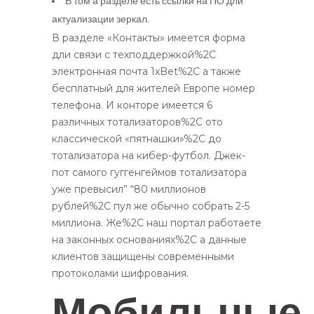
В том а разделе есть ссылки на ПО дли
актуализации зеркал.
В разделе «Контакты» имеется форма
дли связи с техподдержкой%2C
электронная почта 1xBet%2C а также
бесплатный для жителей Европе номер
телефона. И конторе имеется 6
различных тотализаторов%2C ото
классической «пятнашки»%2C до
тотализатора на кибер-футбол. Джек-
пот самого гуггенгеймов тотализатора
уже превысил” “80 миллионов
рублей%2C пул же обычно собрать 2-5
миллиона. Же%2C наш портал работаете
на законных основаниях%2C а данные
клиентов защищены современными
протоколами шифрования.