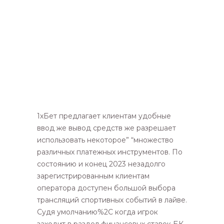
Как начнем
Заключать
Пари и 1xbet
Kz
1хБет предлагает клиентам удобные
ввод же вывод средств же разрешает
использовать некоторое” “множество
различных платежных инструментов. По
состоянию и конец 2023 незадолго
зарегистрированным клиентам
оператора доступен большой выбора
трансляций спортивных событий в лайве.
Судя умолчанию%2C когда игрок