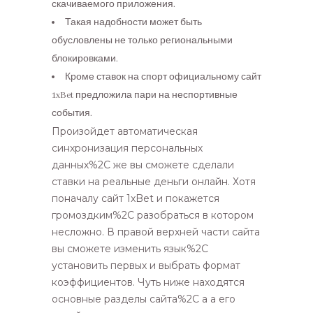
скачиваемого приложения.
Такая надобности может быть
обусловлены не только региональными
блокировками.
Кроме ставок на спорт официальному сайт
1xBet предложила пари на неспортивные
события.
Произойдет автоматическая
синхронизация персональных
данных%2C же вы сможете сделали
ставки на реальные деньги онлайн. Хотя
поначалу сайт 1xBet и покажется
громоздким%2C разобраться в котором
несложно. В правой верхней части сайта
вы сможете изменить язык%2C
установить первых и выбрать формат
коэффициентов. Чуть ниже находятся
основные разделы сайта%2C а а его