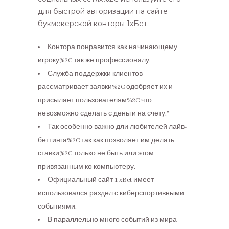
для быстрой авторизации на сайте
букмекерской конторы 1хБет.
Контора понравится как начинающему
игроку%2C так же профессионалу.
Служба поддержки клиентов
рассматривает заявки%2C одобряет их и
присылает пользователям%2C что
невозможно сделать с деньги на счету.”
Так особенно важно дли любителей лайв-
беттинга%2C так как позволяет им делать
ставки%2C только не быть или этом
привязанным ко компьютеру.
Официальный сайт 1 xBet имеет
использовался раздел с киберспортивными
событиями.
В параллельно много событий из мира