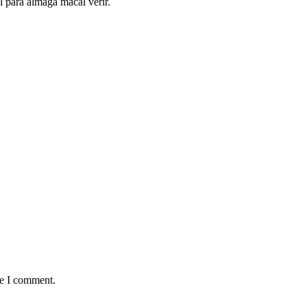
l para almağa macal verir.
me I comment.