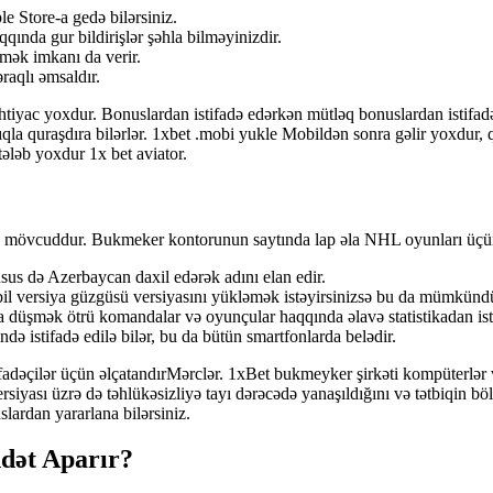
 Store-a gedə bilərsiniz.
qında gur bildirişlər şəhla bilməyinizdir.
rmək imkanı da verir.
raqlı əmsaldır.
iyac yoxdur. Bonuslardan istifadə edərkən mütləq bonuslardan istifadən
lıqla quraşdıra bilərlər. 1xbet .mobi yukle Mobildən sonra gəlir yoxdur,
tələb yoxdur 1x bet aviator.
da mövcuddur. Bukmeker kontorunun saytında lap əla NHL oyunları üçün
üsus də Azerbaycan daxil edərək adını elan edir.
obil versiya güzgüsü versiyasını yükləmək istəyirsinizsə bu da mümkünd
düşmək ötrü komandalar və oyunçular haqqında əlavə statistikadan istif
ə istifadə edilə bilər, bu da bütün smartfonlarda belədir.
ifadəçilər üçün əlçatandırMərclər. 1xBet bukmeyker şirkəti kompüterlə
versiyası üzrə də təhlükəsizliyə tayı dərəcədə yanaşıldığını və tətbiqin
lardan yararlana bilərsiniz.
dət Aparır?