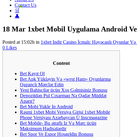
Contact Us
🛒
👤
18 Mar
1xbet Mobil Uygulama Android Ve I
Posted at 15:02h
in
1xbet Indir Casino İcmalı: Həyəcanlı Oyunlar Və 
0
Likes
Content
Bet Kayıt Ol
Bet Apk Yükləyin Və «west Ham» Oyunlarına
Qazanclı Mərclər Edin
Yeni Bahisçilər üçün Xoş Gəlmisiniz Bonusu
Depozitdən Pul Çıxarmaq Nə Qədər Müddət
Aparır?
Bet Mobi Yukle In Android
Rəsmi 1xbet Mobi Versiya Girişi 1xbet Mobile
Phone Versiyası Azərbaycan Ü Inscmagazine
Bet Mobile- Bu ətraflı Iz Və Mərc üçün
Maksimum Hadisələrdir
Bet Spor Ve Espor Hoşgeldin Bonusu