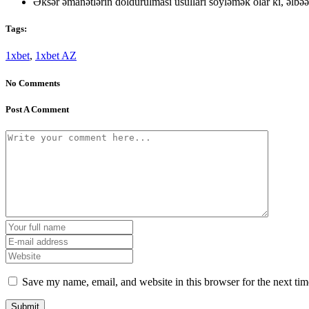
Əksər əmanətlərin doldurulması üsulları söyləmək olar ki, əlbəə
Tags:
1xbet
,
1xbet AZ
No Comments
Post A Comment
Save my name, email, and website in this browser for the next ti