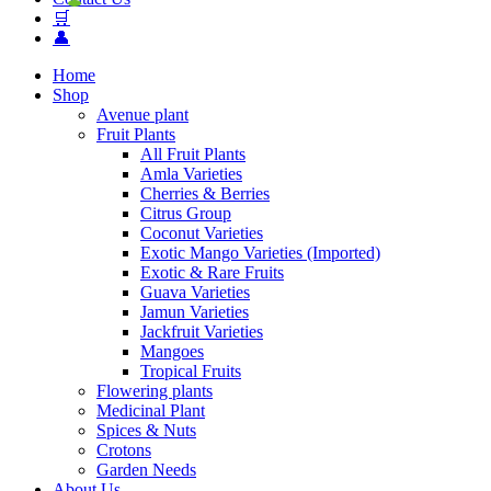
🛒
👤
Home
Shop
Avenue plant
Fruit Plants
All Fruit Plants
Amla Varieties
Cherries & Berries
Citrus Group
Coconut Varieties
Exotic Mango Varieties (Imported)
Exotic & Rare Fruits
Guava Varieties
Jamun Varieties
Jackfruit Varieties
Mangoes
Tropical Fruits
Flowering plants
Medicinal Plant
Spices & Nuts
Crotons
Garden Needs
About Us