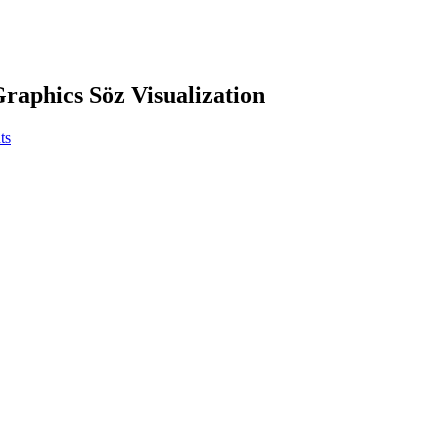
raphics Söz Visualization
ts