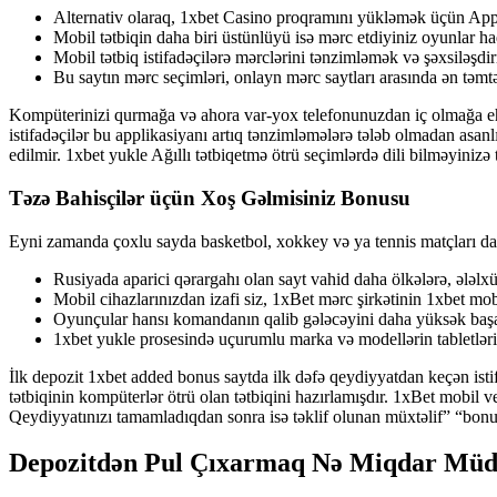
Alternativ olaraq, 1xbet Casino proqramını yükləmək üçün Apple
Mobil tətbiqin daha biri üstünlüyü isə mərc etdiyiniz oyunlar haq
Mobil tətbiq istifadəçilərə mərclərini tənzimləmək və şəxsiləşdi
Bu saytın mərc seçimləri, onlayn mərc saytları arasında ən təmtə
Kompüterinizi qurmağa və ahora var-yox telefonunuzdan iç olmağa eht
istifadəçilər bu applikasiyanı artıq tənzimləmələrə tələb olmadan asan
edilmir. 1xbet yukle Ağıllı tətbiqetmə ötrü seçimlərdə dili bilməyinizə 
Təzə Bahisçilər üçün Xoş Gəlmisiniz Bonusu
Eyni zamanda çoxlu sayda basketbol, ​​xokkey və ya tennis matçları 
Rusiyada aparici qərargahı olan sayt vahid daha ölkələrə, ələlx
Mobil cihazlarınızdan izafi siz, 1xBet mərc şirkətinin 1xbet m
Oyunçular hansı komandanın qalib gələcəyini daha yüksək başa 
1xbet yukle prosesində uçurumlu marka və modellərin tabletlərind
İlk depozit 1xbet added bonus saytda ilk dəfə qeydiyyatdan keçən ist
tətbiqinin kompüterlər ötrü olan tətbiqini hazırlamışdır. 1xBet mobil 
Qeydiyyatınızı tamamladıqdan sonra isə təklif olunan müxtəlif” “bonus
Depozitdən Pul Çıxarmaq Nə Miqdar Müd