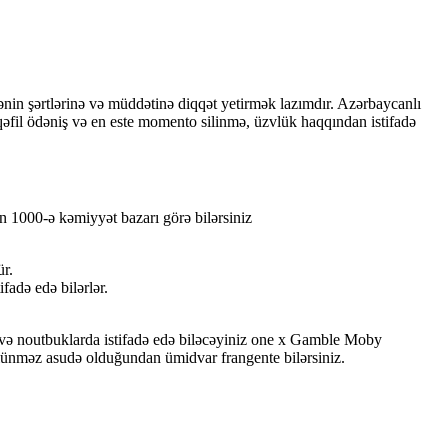
in şərtlərinə və müddətinə diqqət yetirmək lazımdır. Azərbaycanlı
 qəfil ödəniş və en este momento silinmə, üzvlük haqqından istifadə
 1000-ə kəmiyyət bazarı görə bilərsiniz
ür.
adə edə bilərlər.
r və noutbuklarda istifadə edə biləcəyiniz one x Gamble Moby
 bölünməz asudə olduğundan ümidvar frangente bilərsiniz.