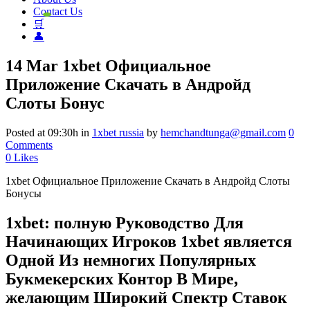
Contact Us
🛒
👤
14 Mar
1xbet Официальное
Приложение Скачать в Андройд
Слоты Бонус
Posted at 09:30h
in
1xbet russia
by
hemchandtunga@gmail.com
0
Comments
0
Likes
1xbet Официальное Приложение Скачать в Андройд Слоты
Бонусы
1xbet: полную Руководство Для
Начинающих Игроков 1xbet является
Одной Из немногих Популярных
Букмекерских Контор В Мире,
желающим Широкий Спектр Ставок