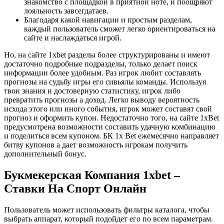
знакомство с площадкой в приятной ноте, и поощряют
лояльность завсегдатаев.
Благодаря какой навигации и простым разделам,
каждый пользователь сможет легко ориентироваться на
сайте и наслаждаться игрой.
Но, на сайте 1xbet разделы более структурированы и имеют
достаточно подробные подразделы, только делает поиск
информации более удобным. Раз игрок любит составлять
прогнозы на судьбу игры его сивьялы команды. Используя
твои знания и достоверную статистику, игрок либо
превратить прогнозы а доход. Легко выводу вероятность
исхода этого или иного события, игрок может составят свой
прогноз и оформить купон. Недостаточно того, на сайте 1xBet
предусмотрена возможности составить удачную комбинацию
и поделиться всем купоном. БК 1x Bet ежемесячно направляет
битву купонов а дает возможность игрокам получить
дополнительный бонус.
Букмекерская Компания 1xbet –
Ставки На Спорт Онлайн
Пользователь может использовать фильтры каталога, чтобы
выбрать аппарат, который подойдет его по всем параметрам.