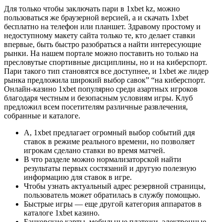
Для только чтобы заключать пари в 1xbet kz, можно
пользоваться же браузерной версией, а и скачать 1xbet
бесплатно на телефон или планшет. Здравому простому и
недоступному макету сайта только те, кто делает ставки
впервые, быть быстро разобраться а найти интересующие
рынки. На нашем портале можно поставить но только на
пресловутые спортивные дисциплины, но и на киберспорт.
Пари такого тип становятся все доступнее, и 1xbet же лидер
рынка предложила широкий выбор савок” “на киберспорт.
Онлайн-казино 1xbet популярно среди азартных игроков
благодаря честным и безопасным условиям игры. Клуб
предложил всем посетителям различные развлечения,
собранные и каталоге.
А, 1xbet предлагает огромный выбор событий ддя
ставок в режиме реального времени, но позволяет
игрокам сделано ставки во время матчей.
В что разделе можно нормализаторской найти
результаты первых состязаний и другую полезную
информацию для ставок в игре.
Чтобы узнать актуальный адрес резервной страницы,
пользователь может обратилась в службу помощью.
Быстрые игры — еще другой категория аппаратов в
каталоге 1xbet казино.
Банковские карты, мобильные платежи, электронные