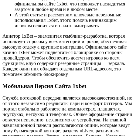
официальном сайте 1xbet, что позволяет насладиться
азартом в любое время и в любом месте.
А этой статье и рассмотрим ключевые переломные
использования 1хбет, этого помочь начинающим
игрокам освоиться и начать выигрывать.
Авиатор 1xBet – знаменитая гемблинг-разработка, которая
использует спросом у всех категорий игроков, обеспечивая
высокую отдачу а крупные выигрыши. Официального сайт
казино 1хБет может подвергаться блокировке со стороны
провайдеров. Чтобы обеспечить доступ игроков ко всем
функциям, клуб содержит резервные страницы — зеркала.
Каждое один них обладает отдельным URL-адресом, это
помогаем обходить блокировку.
Мобильная Версия Сайта 1xbet
Служба потоковой передачи является высококачественной, но
от этого независимо результаты пари и комфорт бэттеров. Мы
портал стабильно работаете на компьютерах, планшетах,
ноутбуках, нетбуках и телефонах. Общее оформление страниц
остается неизменно, независимо от устройства. На главной
навигационной панели располагаются опции, которые ведут
нему букмекерской конторе, разделу «Live», различным