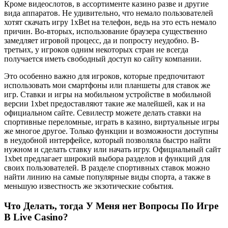
Кроме видеослотов, в ассортименте казино разве и другие
вида аппаратов. Не удивительно, что немало пользователей
хотят скачать игру 1xBet на телефон, ведь на это есть немало
причин. Во-вторых, использование браузера существенно
замедляет игровой процесс, да и попросту неудобно. В-
третьих, у игроков одним некоторых стран не всегда
получается иметь свободный доступ ко сайту компании.
Это особенно важно для игроков, которые предпочитают
использовать мои смартфоны или планшеты для ставок же
игр. Ставки и игры на мобильном устройстве в мобильной
версии 1xbet предоставляют такие же малейшей, как и на
официальном сайте. Севилестр можете делать ставки на
спортивные переломные, играть в казино, виртуальные игры
же многое другое. Только функции и возможности доступны
в неудобной интерфейсе, который позволяла быстро найти
нужном и сделать ставку или начать игру. Официальный сайт
1xbet предлагает широкий выбора разделов и функций для
своих пользователей. В разделе спортивных ставок можно
найти линию на самые популярные виды спорта, а также в
меньшую известность же экзотические события.
Что Делать, тогда У Меня нет Вопросы По Игре
В Live Casino?