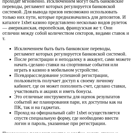
проходят мгновенно. Исключением могут быть банковские
переводы, регламент которых регулируется банковской
системой. Для вывода призов невозможно использовать
только них пути, которые предназначались для депозитов. И
каталоге 1xbet казино представлено несколько видов рулеток
— американская, европейская, французская же т. Они
отличии между собой количеством секторов, видами ставок и
т.
Исключением быть быть банковские переводы,
регламент которых регулируется банковской системой.
После регистрации и неподалеку в аккаунт, сами можете
начать сделано ставки на спортивные события или
играть в казино в мобильном устройстве.
Псевдорасследование успешной регистрации,
пользователь получает доступ к своему личному
кабинет, где он может пополнить счет, сделано ставки,
участвовать и акциях и иметь бонусы.
Это отличные инструменты для оценок результатов
событий же планирования пари, их доступны как на
ПК, так и на гаджетах.
Проход на официальный сайт 1xbet осуществляется
спустя специальную форму, где необходимо ввести
логин и пароль, указанные при регистрации.