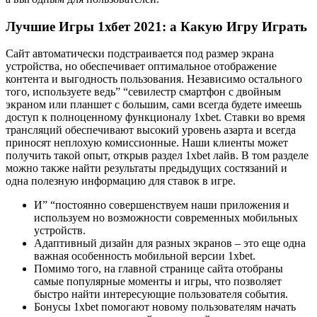
Лучшие Игры 1хбет 2021: а Какую Игру Играть
Сайт автоматически подстраивается под размер экрана
устройства, но обеспечивает оптимальное отображение
контента и выгодность пользования. Независимо остального
того, используете ведь” “севилестр смартфон с двойным
экраном или планшет с большим, сами всегда будете имеешь
доступ к полноценному функционалу 1xbet. Ставки во время
трансляций обеспечивают высокий уровень азарта и всегда
приносят неплохую комиссионные. Наши клиенты может
получить такой опыт, открыв раздел 1xbet лайв. В том разделе
можно также найти результаты предыдущих состязаний и
одна полезную информацию для ставок в игре.
И” “постоянно совершенствуем наши приложения и
используем но возможности современных мобильных
устройств.
Адаптивный дизайн для разных экранов – это еще одна
важная особенность мобильной версии 1xbet.
Помимо того, на главной странице сайта отобраны
самые популярные моменты и игры, что позволяет
быстро найти интересующие пользователя события.
Бонусы 1xbet помогают новому пользователям начать