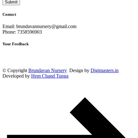
Contact
Email: brundavannursery@gmail.com
Phone: 7358596903
Your Feedback
© Copyright
Brundavan Nursery
Design by
Digimasters.in
Developed by
Hem Chand Tunga