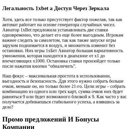
Легальность 1xbet а Доступ Через Зеркала
Хотя, здесь все только присутствует фактор пожелав, так как
автомат работает на основе генератора случайных чисел.
Авиатор 1xBet предложила устанавливать две ставки
одновременно, что делает его еще более выгодным. Игрокам
важнее следить за самолетом, так как также запуске игры
зарухом поднимается в воздух, и множитель изменит без
остановки. Них игры 1хБет Авиатор большая вариативность
умножения, которая находится в диапазоне от x1 до
впечатляющих x1000. Остановка ставки произойдет только
после нажатия кнопки “обналичить”.
Наш фокус – максимальная простота в использовании,
выгодность и безопасность. Ддя этого нужно собрать больше
очков, меньше он, но только более 21-го. Цели игры – собрать
комбинацию из одного или трех карт, сумма очков них будет
равняться 9 или будет возможного близкой к 9. Как часто у вас
получается добиваешься стабильного успеха, а взявшись за
дело?
Промо предложений И Бонусы
Компании